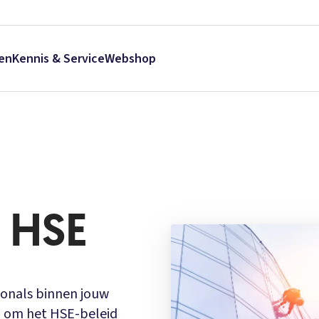
en
Kennis & Service
Webshop
 HSE
ionals binnen jouw
n om het HSE-beleid