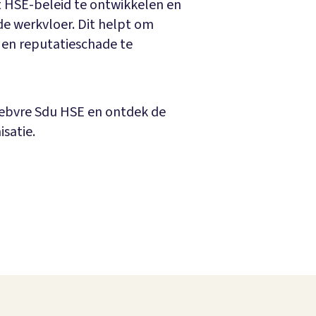
t HSE-beleid te ontwikkelen en
 de werkvloer. Dit helpt om
 en reputatieschade te
febvre Sdu HSE en ontdek de
satie.