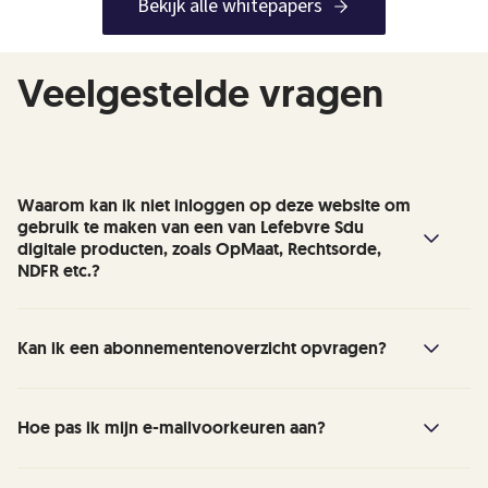
Bekijk alle whitepapers
Veelgestelde vragen
Waarom kan ik niet inloggen op deze website om
gebruik te maken van een van Lefebvre Sdu
digitale producten, zoals OpMaat, Rechtsorde,
NDFR etc.?
Het account op Sdu.nl wordt alleen gebruikt
Kan ik een abonnementenoverzicht opvragen?
voor de webshop. Wil je inloggen voor een van
onze producten?
Lefebvre Sdu verstrekt op verzoek een
Hoe pas ik mijn e-mailvoorkeuren aan?
abonnementenoverzicht van actieve
Maak dan gebruik van
deze pagina
en ga naar
abonnementen. Dit kun je eenvoudig per e-