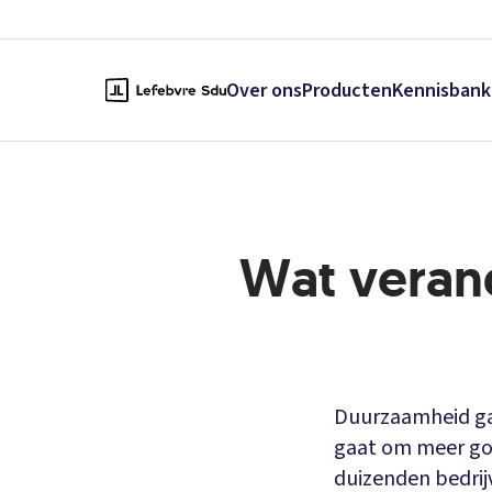
Over ons
Producten
Kennisbank
Wat verand
Duurzaamheid gaa
gaat om meer g
duizenden bedrij