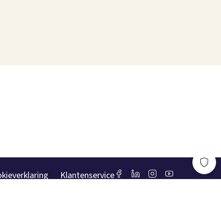
kieverklaring
Klantenservice
Toegankelijkheidsverklaring
Lefebvre Group