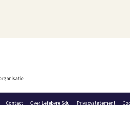
organisatie
Contact
Over Lefebvre Sdu
Privacystatement
Coo
Andere sites
Disclaimer
Leveringsvoorwaarden