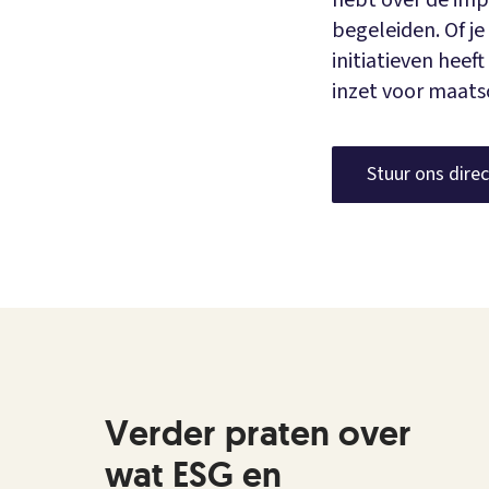
hebt over de imp
begeleiden. Of j
initiatieven hee
inzet voor maat
Stuur ons direc
Verder praten over
wat ESG en