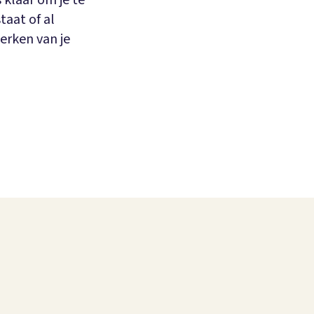
 klaar om je te
taat of al
erken van je