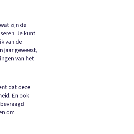
at zijn de
seren. Je kunt
ik van de
n jaar geweest,
lingen van het
ent dat deze
eid. En ook
 bevraagd
ken om