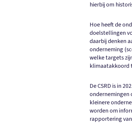
hierbij om histo
Hoe heeft de ond
doelstellingen v
daarbij denken aa
onderneming (sco
welke targets zi
klimaatakkoord 
De CSRD is in 20
ondernemingen ov
kleinere ondern
worden om infor
rapportering va