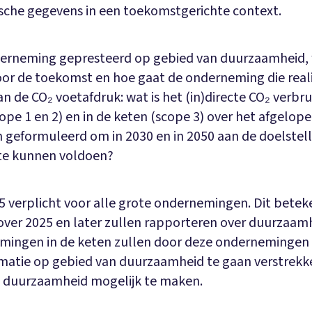
rische gegevens in een toekomstgerichte context.
erneming gepresteerd op gebied van duurzaamheid, w
oor de toekomst en hoe gaat de onderneming die reali
n de CO₂ voetafdruk: wat is het (in)directe CO₂ verbru
pe 1 en 2) en in de keten (scope 3) over het afgelope
jn geformuleerd om in 2030 en in 2050 aan de doelstel
te kunnen voldoen?
25 verplicht voor alle grote ondernemingen. Dit betek
er 2025 en later zullen rapporteren over duurzaamh
emingen in de keten zullen door deze ondernemingen
matie op gebied van duurzaamheid te gaan verstrek
n duurzaamheid mogelijk te maken.