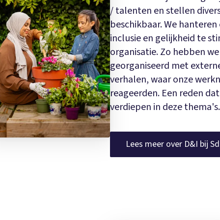
/ talenten en stellen dive
beschikbaar. We hanteren e
inclusie en gelijkheid te s
organisatie. Zo hebben we 
georganiseerd met extern
verhalen, waar onze werk
reageerden. Een reden dat 
verdiepen in deze thema's.
Lees meer over D&I bij S