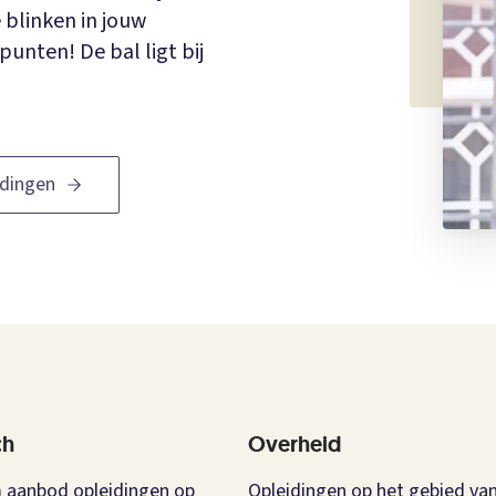
 blinken in jouw
punten! De bal ligt bij
idingen
ch
Overheid
 aanbod opleidingen op
Opleidingen op het gebied van