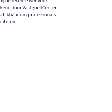
ij de recente wet voor
rkend door VastgoedCert en
eschikbaar om professionals
iliteren.