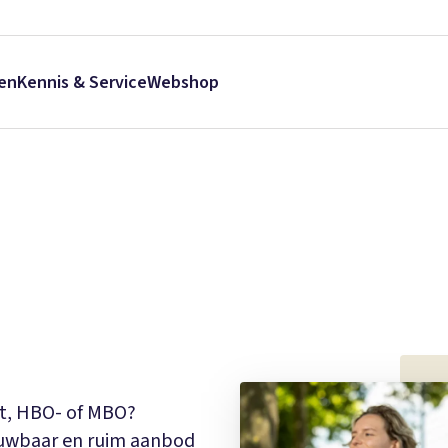
en
Kennis & Service
Webshop
eit, HBO- of MBO?
rouwbaar en ruim aanbod