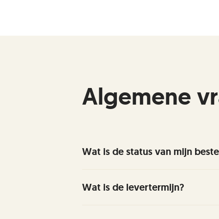
Algemene v
Wat is de status van mijn beste
Neem
contact
op met onze klante
Wat is de levertermijn?