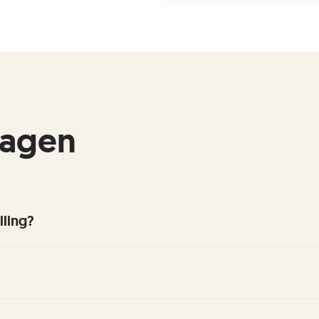
ragen
lling?
nservice om de status van je bestelling op te vragen