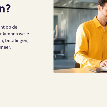
n?
cht op de
er kunnen we je
n, betalingen,
meer.