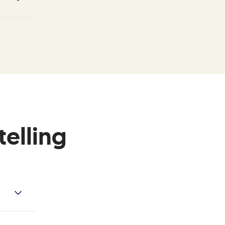
n je
telling