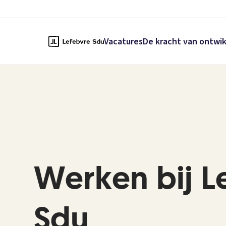
Vacatures
De kracht van ontwi
Werken bij L
Sdu