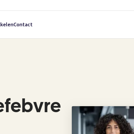
kkelen
Contact
efebvre