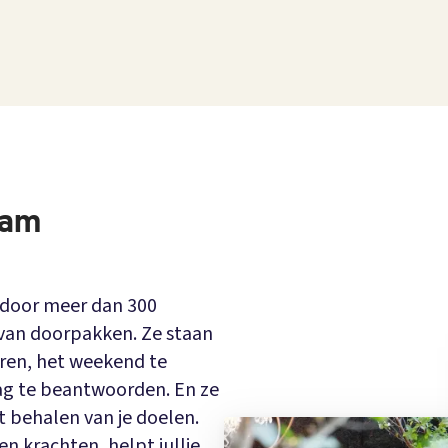
eam
 door meer dan 300
 van doorpakken. Ze staan
rren, het weekend te
ag te beantwoorden. En ze
et behalen van je doelen.
n krachten, helpt jullie