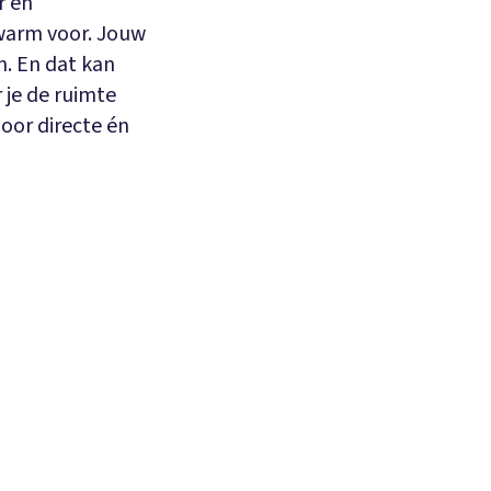
r en
warm voor. Jouw
n. En dat kan
r je de ruimte
oor directe én