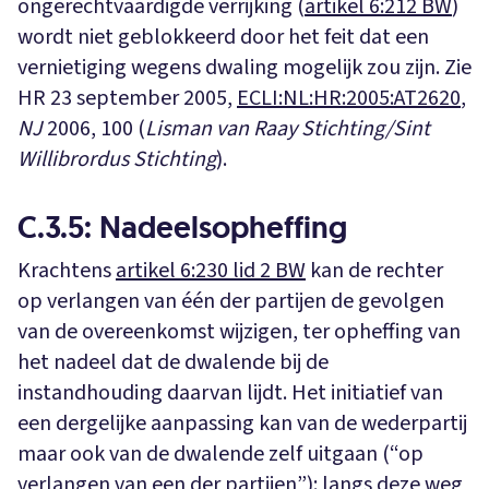
ongerechtvaardigde verrijking (
artikel 6:212 BW
)
wordt niet geblokkeerd door het feit dat een
vernietiging wegens dwaling mogelijk zou zijn. Zie
HR 23 september 2005,
ECLI:NL:HR:2005:AT2620
,
NJ
2006, 100 (
Lisman van Raay Stichting/Sint
Willibrordus Stichting
).
C.3.5: Nadeelsopheffing
Krachtens
artikel 6:230 lid 2 BW
kan de rechter
op verlangen van één der partijen de gevolgen
van de overeenkomst wijzigen, ter opheffing van
het nadeel dat de dwalende bij de
instandhouding daarvan lijdt. Het initiatief van
een dergelijke aanpassing kan van de wederpartij
maar ook van de dwalende zelf uitgaan (“op
verlangen van een der partijen”): langs deze weg