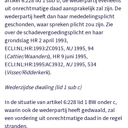
artikel 6:228 lid 1 sub b, de wederpartij eveneens
uit onrechtmatige daad aansprakelijk zal zijn. De
wederpartij heeft dan haar mededelingsplicht
geschonden, waar spreken plicht zou zijn. Zie
over de schadevergoedingsplicht en haar
grondslag HR 2 april 1993,
ECLI:NL:HR:1993:ZC0915,
NJ
1995, 94
(
Cattier/Waanders
), HR 9 juni 1995,
ECLI:NL:HR:1995:AC3932,
NJ
1995, 534
(
Visser/Ridderkerk
).
Wederzijdse dwaling (lid 1 sub c)
In de situatie van artikel 6:228 lid 1 BW onder c,
waarin ook de wederpartij heeft gedwaald, zal
een vordering uit onrechtmatige daad in de regel
stranden.