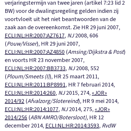
verjaringstermijn van twee jaren (artikel 7:23 lid 2
BW) voor de dwalingsregeling gelden indien zij
voortvloeit uit het niet beantwoorden van de
zaak aan de overeenkomst. Zie HR 29 juni 2007,
ECLI:NL:HR:2007:AZ7617
,
NJ
2008, 606
(
Pouw/Visser
), HR 29 juni 2007,
ECLI:NL:HR:2007:AZ4850
(
Amsing/Dijkstra & Post
)
en voorts HR 23 november 2007,
ECLI:NL:HR:2007:BB3733
,
NJ
2008, 552
(
Ploum/Smeets (I)
), HR 25 maart 2011,
ECLI:NL:HR:2011:BP8991
, HR 7 februari 2014,
ECLI:NL:HR:2014:260
,
NJ
2015, 274,
«JOR»
2014/92
(
Afvalzorg/Slotereind
), HR 9 mei 2014,
ECLI:NL:HR:2014:1077
,
NJ
2014, 275,
«JOR»
2014/256
(
ABN AMRO/Botersloot),
HR 12
december 2014,
ECLI:NL:HR:2014:3593
,
RvdW