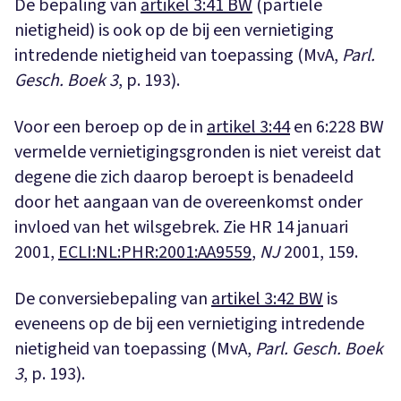
De bepaling van
artikel 3:41 BW
(partiële
nietigheid) is ook op de bij een vernietiging
intredende nietigheid van toepassing (MvA,
Parl.
Gesch. Boek 3
, p. 193).
Voor een beroep op de in
artikel 3:44
en 6:228 BW
vermelde vernietigingsgronden is niet vereist dat
degene die zich daarop beroept is benadeeld
door het aangaan van de overeenkomst onder
invloed van het wilsgebrek. Zie HR 14 januari
2001,
ECLI:NL:PHR:2001:AA9559
,
NJ
2001, 159.
De conversiebepaling van
artikel 3:42 BW
is
eveneens op de bij een vernietiging intredende
nietigheid van toepassing (MvA,
Parl. Gesch. Boek
3
, p. 193).