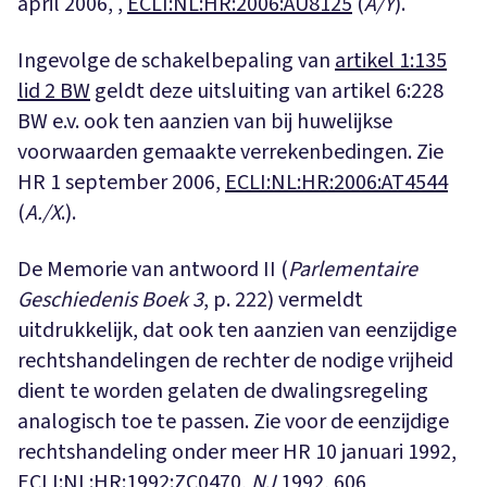
april 2006, ,
ECLI:NL:HR:2006:AU8125
(
A/Y
).
Ingevolge de schakelbepaling van
artikel 1:135
lid 2 BW
geldt deze uitsluiting van artikel 6:228
BW e.v. ook ten aanzien van bij huwelijkse
voorwaarden gemaakte verrekenbedingen. Zie
HR 1 september 2006,
ECLI:NL:HR:2006:AT4544
(
A./X
.).
De Memorie van antwoord II (
Parlementaire
Geschiedenis Boek 3
, p. 222) vermeldt
uitdrukkelijk, dat ook ten aanzien van eenzijdige
rechtshandelingen de rechter de nodige vrijheid
dient te worden gelaten de dwalingsregeling
analogisch toe te passen. Zie voor de eenzijdige
rechtshandeling onder meer HR 10 januari 1992,
ECLI:NL:HR:1992:ZC0470,
NJ
1992, 606