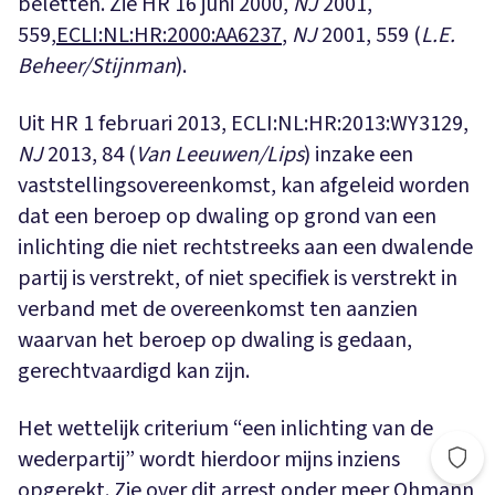
beletten. Zie HR 16 juni 2000,
NJ
2001,
559,
ECLI:NL:HR:2000:AA6237
,
NJ
2001, 559 (
L.E.
Beheer/Stijnman
).
Uit HR 1 februari 2013, ECLI:NL:HR:2013:WY3129,
NJ
2013, 84 (
Van Leeuwen/Lips
) inzake een
vaststellingsovereenkomst, kan afgeleid worden
dat een beroep op dwaling op grond van een
inlichting die niet rechtstreeks aan een dwalende
partij is verstrekt, of niet specifiek is verstrekt in
verband met de overeenkomst ten aanzien
waarvan het beroep op dwaling is gedaan,
gerechtvaardigd kan zijn.
Het wettelijk criterium “een inlichting van de
wederpartij” wordt hierdoor mijns inziens
opgerekt. Zie over dit arrest onder meer Ohmann