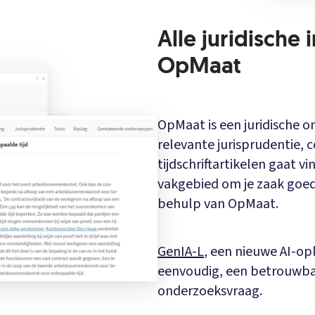
Alle juridische 
OpMaat
OpMaat is een juridische o
relevante jurisprudentie,
tijdschriftartikelen gaat vi
vakgebied om je zaak goe
behulp van OpMaat.
GenIA-L
, een nieuwe AI-op
eenvoudig, een betrouwba
onderzoeksvraag.