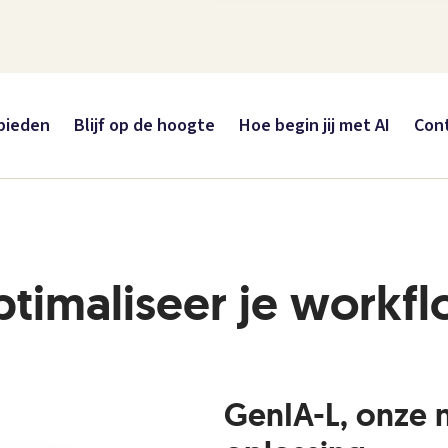
bieden
Blijf op de hoogte
Hoe begin jij met AI
Con
timaliseer je workf
GenIA-L, onze 