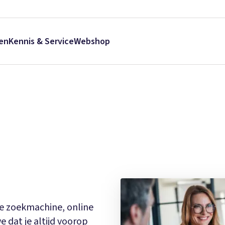
en
Kennis & Service
Webshop
he zoekmachine, online
e dat je altijd voorop