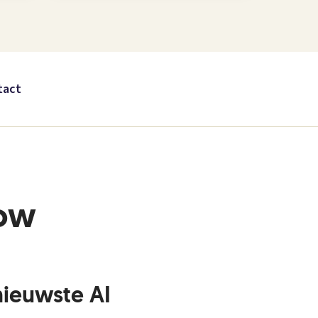
tact
low
nieuwste AI