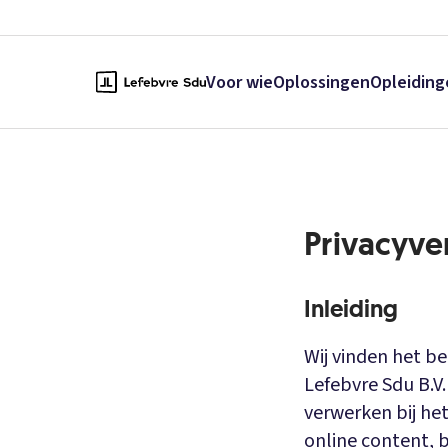
Voor wie
Oplossingen
Opleiding
Privacyve
Inleiding
Wij vinden het b
Lefebvre Sdu B.V
verwerken bij he
online content, b