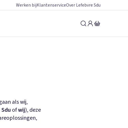
Werken bij
Klantenservice
Over Lefebvre Sdu
aan als wij,
 Sdu
of
wij
), deze
areoplossingen,