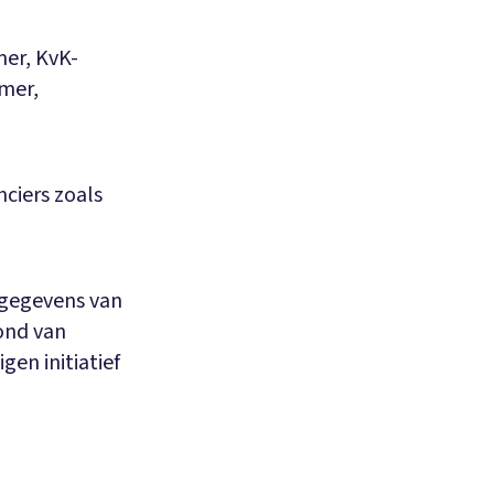
mer, KvK-
mer,
nciers zoals
n gegevens van
rond van
gen initiatief