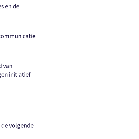
es en de
n communicatie
d van
n initiatief
 - de volgende