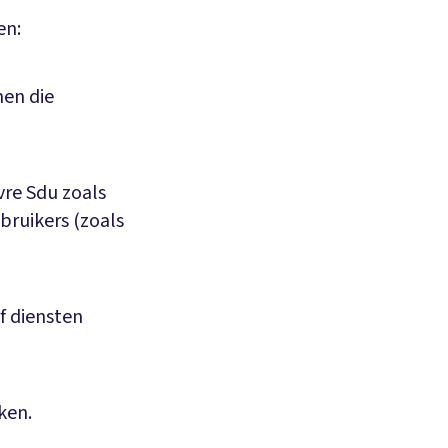
en:
nen die
re Sdu zoals
bruikers (zoals
f diensten
ken.