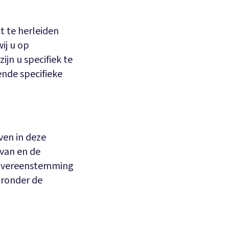
t te herleiden
ij u op
jn u specifiek te
ende specifieke
ven in deze
 van en de
 overeenstemming
aronder de