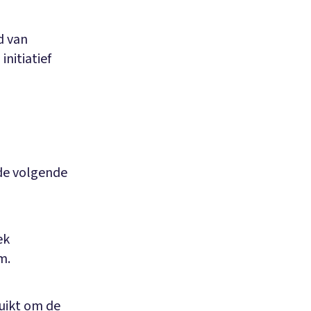
d van
nitiatief
 de volgende
ek
m.
uikt om de