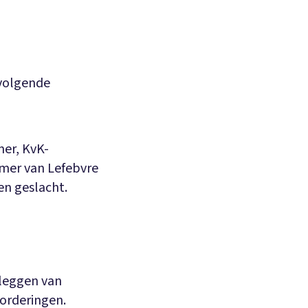
 volgende
mer, KvK-
mer van Lefebvre
en geslacht.
tleggen van
vorderingen.