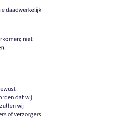
ie daadwerkelijk
orkomen; niet
en.
 bewust
rden dat wij
ullen wij
s of verzorgers