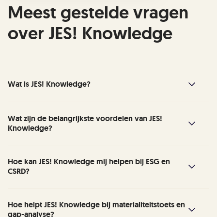
Meest gestelde vragen
over JES! Knowledge
Wat is JES! Knowledge?
JES! Knowledge is een platform dat je helpt
Wat zijn de belangrijkste voordelen van JES!
Knowledge?
om relevante ESG-wetgeving en standaarden
te begrijpen en te implementeren, zoals de
Europese CSRD-richtlijn. Het combineert wet-
JES! Knowledge zet alles op het gebied van
Hoe kan JES! Knowledge mij helpen bij ESG en
en regelgeving met praktische uitleg, handige
CSRD?
ESG bij elkaar. Zowel juridische bronnen als
tools, voorbeelden, best practices, checklists,
praktische uitleg daarbij. Zo is altijd de relatie
flowcharts en heeft een intelligente
tussen de praktische informatie en de
JES! Knowledge helpt je bij het begrijpen wat
Hoe helpt JES! Knowledge bij materialiteitstoets en
zoekfunctionaliteit.
juridische grondslag duidelijk en actueel. Met
gap-analyse?