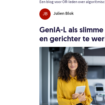
Een blog voor OR-leden over algoritmis
JB
Julien Blok
GenIA-L als slimme 
en gerichter te we