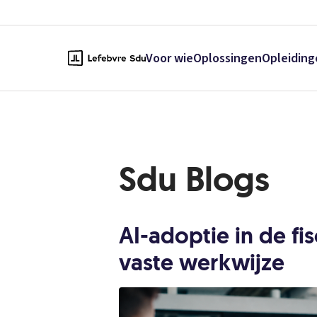
Sdu Blogs | Lefebvre Sdu
Voor wie
Oplossingen
Opleiding
Sdu Blogs
AI-adoptie in de fi
vaste werkwijze