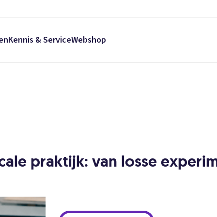
en
Kennis & Service
Webshop
scale praktijk: van losse exper