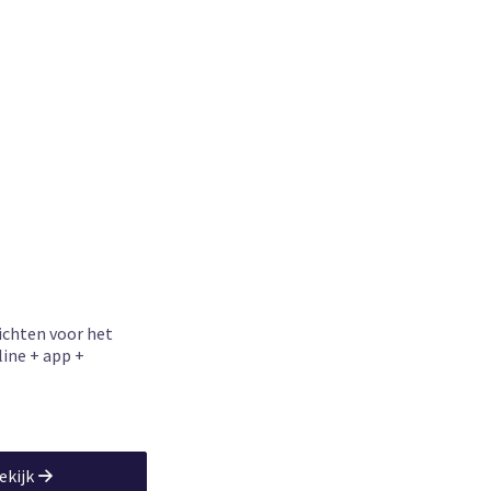
ichten voor het
line + app +
ekijk