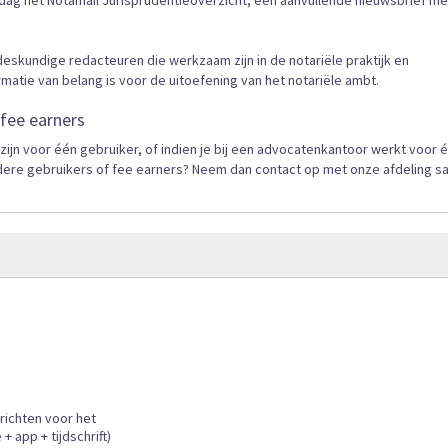
jdag het Notamail Jurisprudentieoverzicht, een aanvullende nieuwsbrief me
skundige redacteuren die werkzaam zijn in de notariële praktijk en
tie van belang is voor de uitoefening van het notariële ambt.
fee earners
n voor één gebruiker, of indien je bij een advocatenkantoor werkt voor 
dere gebruikers of fee earners? Neem dan contact op met onze afdeling s