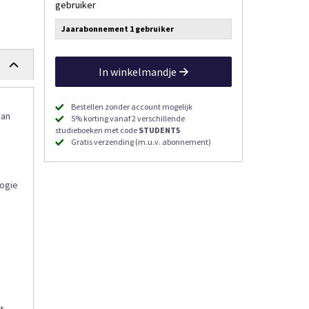
gebruiker
Jaarabonnement 1 gebruiker
In winkelmandje
Bestellen zonder account mogelijk
van
5% korting vanaf 2 verschillende
studieboeken met code
STUDENT5
Gratis verzending (m.u.v. abonnement)
logie