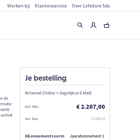
Werken bij
Klantenservice
Over Lefebvre Sdu
Je bestelling
Notamail (Online + dagelijkse E-Mail)
an de
ormatie
€ 2.207,00
meerde
archief
€ 2.405,63
Abonnementsvorm
Jaarabonnement 1