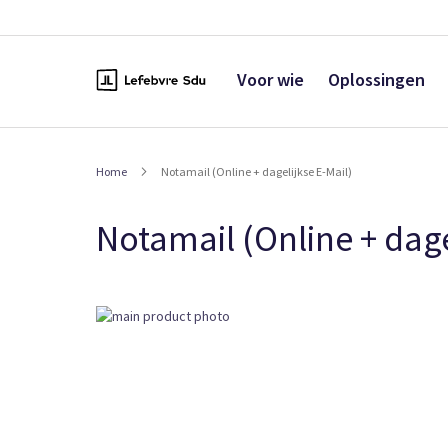
Naar
de
inhoud
Voor wie
Oplossingen
Home
Notamail (Online + dagelijkse E-Mail)
Notamail (Online + dage
Ga
naar
het
einde
van
de
afbeeldingen-