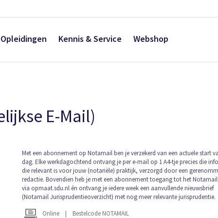
Opleidingen
Kennis & Service
Webshop
lijkse E-Mail)
Ga
Met een abonnement op Notamail ben je verzekerd van een actuele start v
dag. Elke werkdagochtend ontvang je per e-mail op 1 A4-tje precies die inf
naar
die relevant is voor jouw (notariële) praktijk, verzorgd door een gerenom
het
redactie. Bovendien heb je met een abonnement toegang tot het Notamail-
begin
via opmaat.sdu.nl én ontvang je iedere week een aanvullende nieuwsbrief
van
(Notamail Jurisprudentieoverzicht) met nog meer relevante jurisprudentie.
de
afbeeldingen-
Online
|
Bestelcode NOTAMAIL