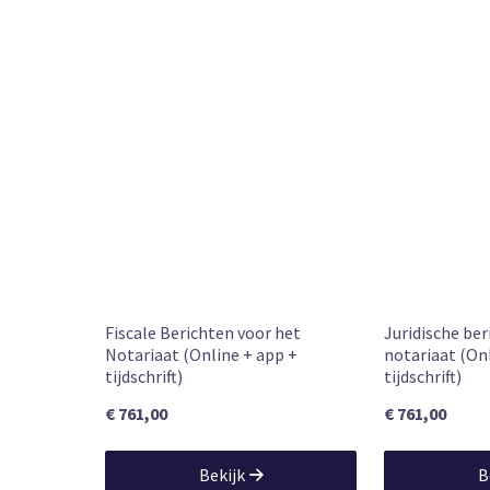
Subscription
Book Type
Leverbaar
Beschikbaarheid
Fiscale Berichten voor het
Juridische ber
Notariaat (Online + app +
notariaat (On
tijdschrift)
tijdschrift)
€ 761,00
€ 761,00
Bekijk
B