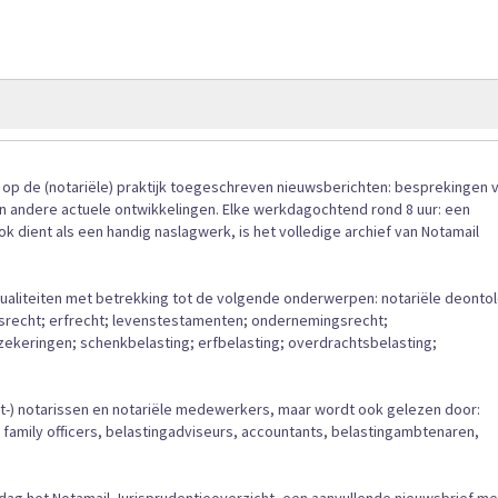
gallerij
n op de (notariële) praktijk toegeschreven nieuwsberichten: besprekingen 
en andere actuele ontwikkelingen. Elke werkdagochtend rond 8 uur: een
 dient als een handig naslagwerk, is het volledige archief van Notamail
tualiteiten met betrekking tot de volgende onderwerpen: notariële deonto
srecht; erfrecht; levenstestamenten; ondernemingsrecht;
keringen; schenkbelasting; erfbelasting; overdrachtsbelasting;
at-) notarissen en notariële medewerkers, maar wordt ook gelezen door:
 family officers, belastingadviseurs, accountants, belastingambtenaren,