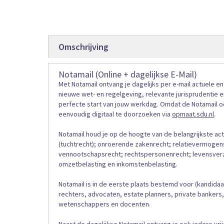
gallerij
Omschrijving
Notamail (Online + dagelijkse E-Mail)
Met Notamail ontvang je dagelijks per e-mail actuele e
nieuwe wet- en regelgeving, relevante jurisprudentie 
perfecte start van jouw werkdag. Omdat de Notamail ook
eenvoudig digitaal te doorzoeken via
opmaat.sdu.nl
.
Notamail houd je op de hoogte van de belangrijkste ac
(tuchtrecht); onroerende zakenrecht; relatievermogen
vennootschapsrecht; rechtspersonenrecht; levensverze
omzetbelasting en inkomstenbelasting.
Notamail is in de eerste plaats bestemd voor (kandida
rechters, advocaten, estate planners, private bankers,
wetenschappers en docenten.