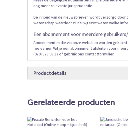
Naast de dagelijkse Notamail ontvang je ook iedere vri
nog meer relevante jurisprudentie.
De inhoud van de nieuwsbrieven wordt verzorgd door de
wetenschap waardoor zij nauwgezet weten welke informa
Een abonnement voor meerdere gebruikers/
Abonnementen die via onze webshop worden gekocht zij
fee earner. Wil je een abonnement afsluiten voor meer
(070) 378 93 13 of gebruik ons
contactformulier
.
Productdetails
Productdetails
NOTAMAIL
Bestelcode
Gerelateerde producten
Online
Producttype
Abonnement
Bestelvorm
CKEDITOR
External URL