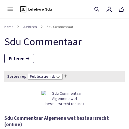
Naar
de
inhoud
Home
Juridisch
Sdu Commentaar
Sdu Commentaar
Filteren
Van
Sorteer op
hoog
naar
laag
sorteren
Sdu Commentaar Algemene wet bestuursrecht
(online)