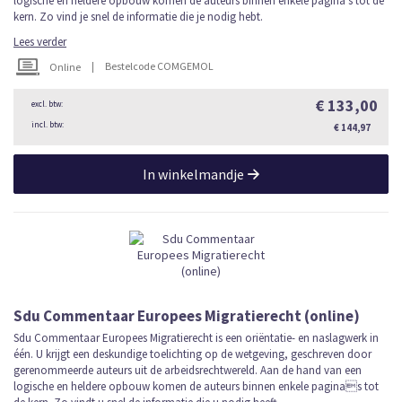
logische en heldere opbouw komen de auteurs binnen enkele pagina's tot de
kern. Zo vind je snel de informatie die je nodig hebt.
Lees verder
|
Bestelcode COMGEMOL
Online
€ 133,00
€ 144,97
In winkelmandje
Sdu Commentaar Europees Migratierecht (online)
Sdu Commentaar Europees Migratierecht is een oriëntatie- en naslagwerk in
één. U krijgt een deskundige toelichting op de wetgeving, geschreven door
gerenommeerde auteurs uit de arbeidsrechtwereld. Aan de hand van een
logische en heldere opbouw komen de auteurs binnen enkele paginas tot