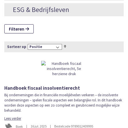
ESG & Bedrijfsleven
Filteren
Van
Sorteer op
hoog
naar
laag
sorteren
Handboek fiscaal insolventierecht
Bij ondernemingen die in financiële moeilijkheden verkeren – de insolvente
ondernemingen – spelen fiscale aspecten een belangrijke rol. In dit handboek
worden deze aspecten op een zo compleet en gerubriceerd mogelijke wijze
behandeld.
Lees verder
|
16 jul. 2025
|
Bestelcode 9789012409995
Boek