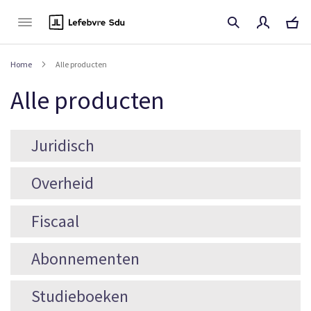
Naar
de
inhoud
Home
Alle producten
Alle producten
Juridisch
Overheid
Fiscaal
Abonnementen
Studieboeken