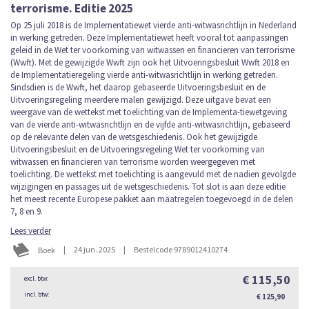
terrorisme. Editie 2025
Op 25 juli 2018 is de Implementatiewet vierde anti-witwasrichtlijn in Nederland
in werking getreden. Deze Implementatiewet heeft vooral tot aanpassingen
geleid in de Wet ter voorkoming van witwassen en financieren van terrorisme
(Wwft). Met de gewijzigde Wwft zijn ook het Uitvoeringsbesluit Wwft 2018 en
de Implementatieregeling vierde anti-witwasrichtlijn in werking getreden.
Sindsdien is de Wwft, het daarop gebaseerde Uitvoeringsbesluit en de
Uitvoeringsregeling meerdere malen gewijzigd. Deze uitgave bevat een
weergave van de wettekst met toelichting van de Implementa-tiewetgeving
van de vierde anti-witwasrichtlijn en de vijfde anti-witwasrichtlijn, gebaseerd
op de relevante delen van de wetsgeschiedenis. Ook het gewijzigde
Uitvoeringsbesluit en de Uitvoeringsregeling Wet ter voorkoming van
witwassen en financieren van terrorisme worden weergegeven met
toelichting. De wettekst met toelichting is aangevuld met de nadien gevolgde
wijzigingen en passages uit de wetsgeschiedenis. Tot slot is aan deze editie
het meest recente Europese pakket aan maatregelen toegevoegd in de delen
7, 8 en 9.
Lees verder
|
24 jun. 2025
|
Bestelcode 9789012410274
Boek
€ 115,50
€ 125,90