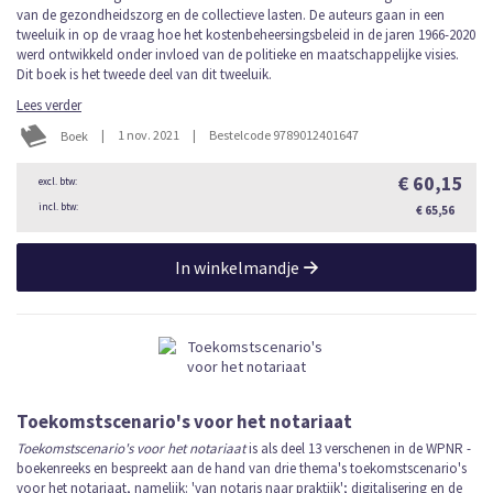
van de gezondheidszorg en de collectieve lasten. De auteurs gaan in een
tweeluik in op de vraag hoe het kostenbeheersingsbeleid in de jaren 1966-2020
werd ontwikkeld onder invloed van de politieke en maatschappelijke visies.
Dit boek is het tweede deel van dit tweeluik.
Lees verder
|
1 nov. 2021
|
Bestelcode 9789012401647
Boek
€ 60,15
€ 65,56
In winkelmandje
Toekomstscenario's voor het notariaat
Toekomstscenario's voor het notariaat
is als deel 13 verschenen in de WPNR -
boekenreeks en bespreekt aan de hand van drie thema's toekomstscenario's
voor het notariaat, namelijk: 'van notaris naar praktijk'; digitalisering en de