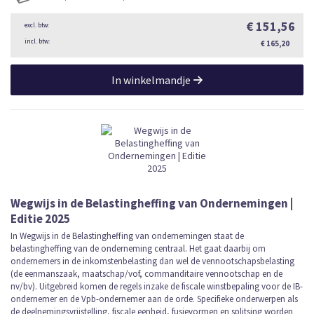
€ 151,56
€ 165,20
In winkelmandje
Wegwijs in de Belastingheffing van Ondernemingen |
Editie 2025
In Wegwijs in de Belastingheffing van ondernemingen staat de
belastingheffing van de onderneming centraal. Het gaat daarbij om
ondernemers in de inkomstenbelasting dan wel de vennootschapsbelasting
(de eenmanszaak, maatschap/vof, commanditaire vennootschap en de
nv/bv). Uitgebreid komen de regels inzake de fiscale winstbepaling voor de IB-
ondernemer en de Vpb-ondernemer aan de orde. Specifieke onderwerpen als
de deelnemingsvrijstelling, fiscale eenheid, fusievormen en splitsing worden