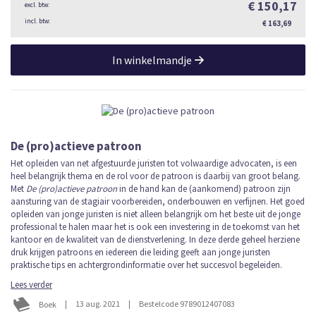
€ 150,17
€ 163,69
In winkelmandje
De (pro)actieve patroon
Het opleiden van net afgestuurde juristen tot volwaardige advocaten, is een
heel belangrijk thema en de rol voor de patroon is daarbij van groot belang.
Met
De (pro)actieve patroon
in de hand kan de (aankomend) patroon zijn
aansturing van de stagiair voorbereiden, onderbouwen en verfijnen. Het goed
opleiden van jonge juristen is niet alleen belangrijk om het beste uit de jonge
professional te halen maar het is ook een investering in de toekomst van het
kantoor en de kwaliteit van de dienstverlening. In deze derde geheel herziene
druk krijgen patroons en iedereen die leiding geeft aan jonge juristen
praktische tips en achtergrondinformatie over het succesvol begeleiden.
Lees verder
|
13 aug. 2021
|
Bestelcode 9789012407083
Boek