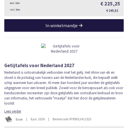
€ 225,25
€ 245,52
In winkelmandje
Getijtafels voor Nederland 2027
Nederland is onlosmakelijk verbonden met het getij. Het ritme van eb en
vloed is de polsslag van havens aan de Nederlandse kust, die bepaalt welk
schip wanneer kan uitvaren. Al meer dan honderd jaar worden de getijtafels
uitgegeven voor een breed publiek. Zowel voor de beroepsvaart als ook voor
tienduizenden recreanten zijn deze getijtafels een onmisbare leidraad en bron
van informatie, het vertrouwde "maatje" dat hen door de getijdewateren
loodst
Lees verder
|
8 jul. 2026
|
Bestelcode 9789012411523
Boek