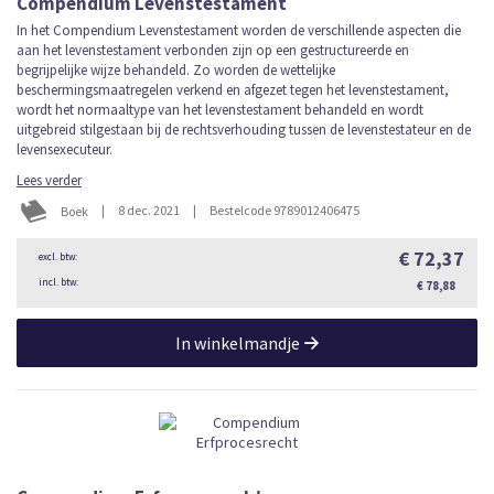
Compendium Levenstestament
In het Compendium Levenstestament worden de verschillende aspecten die
aan het levenstestament verbonden zijn op een gestructureerde en
begrijpelijke wijze behandeld. Zo worden de wettelijke
beschermingsmaatregelen verkend en afgezet tegen het levenstestament,
wordt het normaaltype van het levenstestament behandeld en wordt
uitgebreid stilgestaan bij de rechtsverhouding tussen de levenstestateur en de
levensexecuteur.
Lees verder
|
8 dec. 2021
|
Bestelcode 9789012406475
Boek
€ 72,37
€ 78,88
In winkelmandje