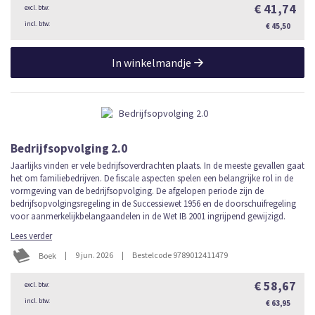
€ 41,74
€ 45,50
In winkelmandje
Bedrijfsopvolging 2.0
Jaarlijks vinden er vele bedrijfsoverdrachten plaats. In de meeste gevallen gaat
het om familiebedrijven. De fiscale aspecten spelen een belangrijke rol in de
vormgeving van de bedrijfsopvolging. De afgelopen periode zijn de
bedrijfsopvolgingsregeling in de Successiewet 1956 en de doorschuifregeling
voor aanmerkelijkbelangaandelen in de Wet IB 2001 ingrijpend gewijzigd.
Lees verder
|
9 jun. 2026
|
Bestelcode 9789012411479
Boek
€ 58,67
€ 63,95