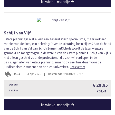
In winkelmandje
Schijf van Vijf
Estate planning is niet alleen een generalistisch specialisme, maar ook een
manier van denken, een beleving: ‘over de schutting heen kijken’. Aan de hand
van de Schijf van Vijf van ScholsBurgerhartSchols wordt de lezer wegwijs
gemaakt en meegezogen in de wereld van de estate planning. Schijf van Vijf is
niet alleen geschikt voor de professional die zich wil verdiepen in de
basisbeginselen van estate planning, maar ook zeer bruikbaar voor de
juridisch-fiscale student aan hbo en universiteit.
Lees verder
|
3 apr. 2025
|
Bestelcode 9789012410717
Boek
€ 28,85
€ 31,45
In winkelmandje