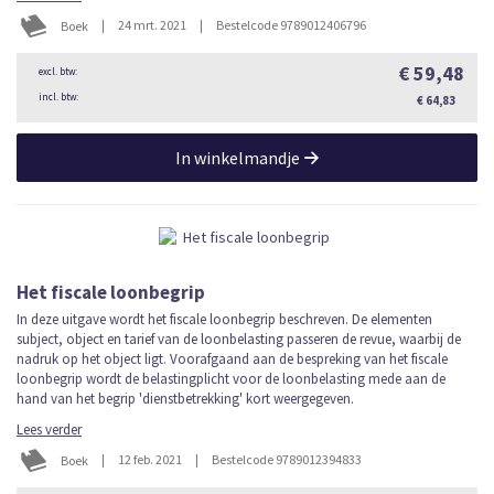
|
24 mrt. 2021
|
Bestelcode 9789012406796
Boek
€ 59,48
€ 64,83
In winkelmandje
Het fiscale loonbegrip
In deze uitgave wordt het fiscale loonbegrip beschreven. De elementen
subject, object en tarief van de loonbelasting passeren de revue, waarbij de
nadruk op het object ligt. Voorafgaand aan de bespreking van het fiscale
loonbegrip wordt de belastingplicht voor de loonbelasting mede aan de
hand van het begrip 'dienstbetrekking' kort weergegeven.
Lees verder
|
12 feb. 2021
|
Bestelcode 9789012394833
Boek