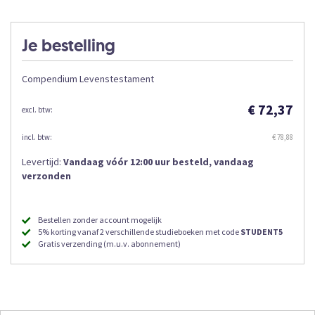
Je bestelling
Compendium Levenstestament
€ 72,37
€ 78,88
Levertijd:
Vandaag vóór 12:00 uur besteld, vandaag
verzonden
Bestellen zonder account mogelijk
5% korting vanaf 2 verschillende studieboeken met code
STUDENT5
Gratis verzending (m.u.v. abonnement)