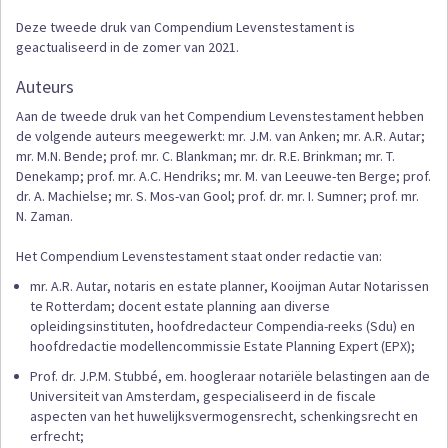
Deze tweede druk van Compendium Levenstestament is
geactualiseerd in de zomer van 2021.
Auteurs
Aan de tweede druk van het Compendium Levenstestament hebben
de volgende auteurs meegewerkt: mr. J.M. van Anken; mr. A.R. Autar;
mr. M.N. Bende; prof. mr. C. Blankman; mr. dr. R.E. Brinkman; mr. T.
Denekamp; prof. mr. A.C. Hendriks; mr. M. van Leeuwe-ten Berge; prof.
dr. A. Machielse; mr. S. Mos-van Gool; prof. dr. mr. I. Sumner; prof. mr.
N. Zaman.
Het Compendium Levenstestament staat onder redactie van:
mr. A.R. Autar, notaris en estate planner, Kooijman Autar Notarissen
te Rotterdam; docent estate planning aan diverse
opleidingsinstituten, hoofdredacteur Compendia-reeks (Sdu) en
hoofdredactie modellencommissie Estate Planning Expert (EPX);
Prof. dr. J.P.M. Stubbé, em. hoogleraar notariële belastingen aan de
Universiteit van Amsterdam, gespecialiseerd in de fiscale
aspecten van het huwelijksvermogensrecht, schenkingsrecht en
erfrecht;