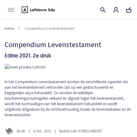
Naar
de
inhoud
Home
Compendium Levenstestament
Compendium Levenstestament
Editie 2021. 2e druk
Ga
naar
het
Ga
In het Compendium Levenstestament worden de verschillende aspecten die
einde
aan het levenstestament verbonden zijn op een gestructureerde en
naar
van
begrijpelijke wijze behandeld. Zo worden de wettelijke
het
de
beschermingsmaatregelen verkend en afgezet tegen het levenstestament,
begin
afbeeldingen-
wordt het normaaltype van het levenstestament behandeld en wordt
van
gallerij
uitgebreid stilgestaan bij de rechtsverhouding tussen de levenstestateur en de
de
levensexecuteur.
afbeeldingen-
gallerij
Boek
|
8 dec. 2021
|
Bestelcode 9789012406475