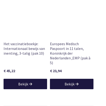
Het vaccinatieboekje:
Europees Medisch
Internationaal bewijs van
Paspoort in 11 talen,
inenting, 3-talig (pak 10)
Koninkrijk der
Nederlanden ,EMP (pak à
5)
€ 45,22
€ 23,94
Bekijk
Bekijk