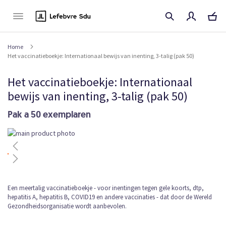
Naar
de
inhoud
Home
Het vaccinatieboekje: Internationaal bewijs van inenting, 3-talig (pak 50)
Het vaccinatieboekje: Internationaal
bewijs van inenting, 3-talig (pak 50)
Pak a 50 exemplaren
Ga
naar
het
einde
van
de
Ga
Een meertalig vaccinatieboekje - voor inentingen tegen gele koorts, dtp,
afbeeldingen-
hepatitis A, hepatitis B, COVID19 en andere vaccinaties - dat door de Wereld
naar
gallerij
Gezondheidsorganisatie wordt aanbevolen.
het
begin