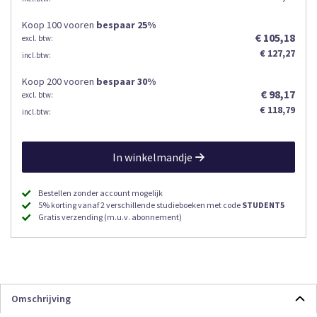
Koop 100 voor
en
bespaar
25
%
€ 105,18
€ 127,27
Koop 200 voor
en
bespaar
30
%
€ 98,17
€ 118,79
In winkelmandje
Bestellen zonder account mogelijk
5% korting vanaf 2 verschillende studieboeken met code
STUDENT5
Gratis verzending (m.u.v. abonnement)
Omschrijving