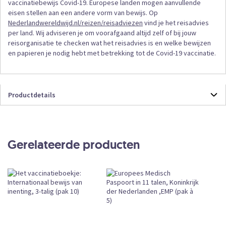
vaccinatiebewijs Covid-19. Europese landen mogen aanvullende
eisen stellen aan een andere vorm van bewijs. Op
Nederlandwereldwijd.nl/reizen/reisadviezen
vind je het reisadvies
per land. Wij adviseren je om voorafgaand altijd zelf of bij jouw
reisorganisatie te checken wat het reisadvies is en welke bewijzen
en papieren je nodig hebt met betrekking tot de Covid-19 vaccinatie.
Productdetails
Productdetails
501870
Formulieren
Gerelateerde producten
24
Losse Verkoop
Pak a 50 exemplaren
Vandaag vóór 12:00 uur besteld, vandaag
verzonden
Leverbaar
12 mrt. 2026