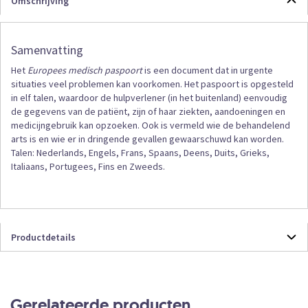
Omschrijving
Samenvatting
Het
Europees medisch paspoort
is een document dat in urgente
situaties veel problemen kan voorkomen. Het paspoort is opgesteld
in elf talen, waardoor de hulpverlener (in het buitenland) eenvoudig
de gegevens van de patiënt, zijn of haar ziekten, aandoeningen en
medicijngebruik kan opzoeken. Ook is vermeld wie de behandelend
arts is en wie er in dringende gevallen gewaarschuwd kan worden.
Talen: Nederlands, Engels, Frans, Spaans, Deens, Duits, Grieks,
Italiaans, Portugees, Fins en Zweeds.
Productdetails
Productdetails
501888
Formulieren
Gerelateerde producten
20