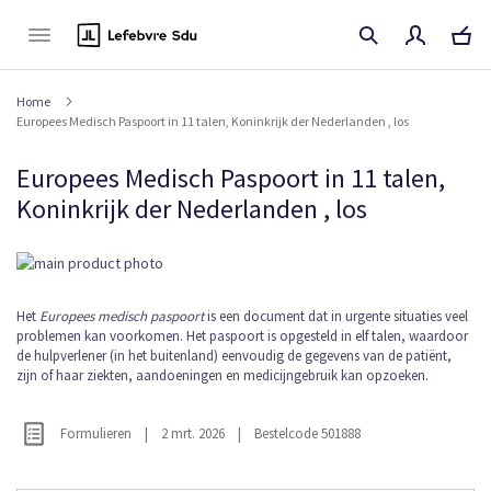
Naar
de
inhoud
Home
Europees Medisch Paspoort in 11 talen, Koninkrijk der Nederlanden , los
Europees Medisch Paspoort in 11 talen,
Koninkrijk der Nederlanden , los
Ga
naar
het
Ga
Het
Europees medisch paspoort
is een document dat in urgente situaties veel
einde
problemen kan voorkomen. Het paspoort is opgesteld in elf talen, waardoor
naar
van
de hulpverlener (in het buitenland) eenvoudig de gegevens van de patiënt,
het
de
zijn of haar ziekten, aandoeningen en medicijngebruik kan opzoeken.
begin
afbeeldingen-
van
gallerij
de
Formulieren
|
2 mrt. 2026
|
Bestelcode 501888
afbeeldingen-
gallerij