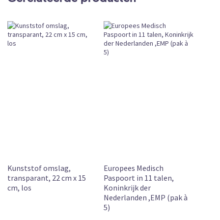
Losse Verkoop
Vandaag vóór 12:00 uur besteld, vandaag
verzonden
Leverbaar
2 mrt. 2026
Kunststof omslag,
Europees Medisch
transparant, 22 cm x 15
Paspoort in 11 talen,
cm, los
Koninkrijk der
Nederlanden ,EMP (pak à
5)