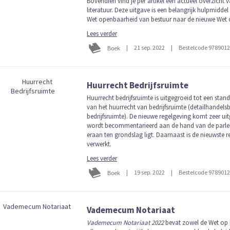
Bovendien vind je per artikel een actueel overzicht v
literatuur. Deze uitgave is een belangrijk hulpmidde
Wet openbaarheid van bestuur naar de nieuwe Wet 
Lees verder
|
21 sep. 2022
|
Bestelcode 978901
Boek
Huurrecht Bedrijfsruimte
Huurrecht bedrijfsruimte is uitgegroeid tot een sta
van het huurrecht van bedrijfsruimte (detailhandelsb
bedrijfsruimte). De nieuwe regelgeving komt zeer ui
wordt becommentarieerd aan de hand van de parlem
eraan ten grondslag ligt. Daarnaast is de nieuwste 
verwerkt.
Lees verder
|
19 sep. 2022
|
Bestelcode 978901
Boek
Vademecum Notariaat
Vademecum Notariaat 2022
bevat zowel de Wet op 