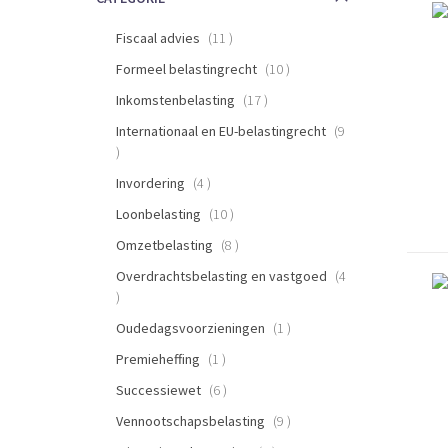
items
Fiscaal advies
11
items
Formeel belastingrecht
10
items
Inkomstenbelasting
17
Internationaal en EU-belastingrecht
9
items
items
Invordering
4
items
Loonbelasting
10
items
Omzetbelasting
8
Overdrachtsbelasting en vastgoed
4
items
item
Oudedagsvoorzieningen
1
item
Premieheffing
1
items
Successiewet
6
items
Vennootschapsbelasting
9