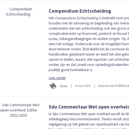
Compendium Echtscheiding
Het
Compendium Echtscheiding
is bedoeld voor pro
houden met de advisering en begeleiding van mense
ondervinden dat een echtscheiding ook een groot a
complicaties kent op financieel, juridisch en fiscaal 
ruzies, belangenafwegingen en andere zorgen. Op de
eens het nodige. Onderzoek naar de mogelijke han
deze terreinen medio 2016 leidde tot de conclusie da
handboeken gedateerd waren en werd het idee g
samen te stellen, waarin alle aspecten van echtscheid
vinden zijn en dat zowel voor opleidingsdoeleinden 
praktijk goed hanteerbaar is.
Lees verder
|
4 mei 2023
|
Bestelcode 9789012
Boek
Sdu Commentaar Wet open overheid.
In Sdu Commentaar Wet open overheid wordt de We
artikelsgewijs becommentarieerd. Tevens wordt ande
regelgeving op het gebied van openbaarheid van b