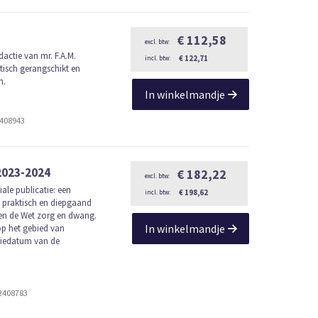
€ 112,58
actie van mr. F.A.M.
€ 122,71
isch gerangschikt en
n.
In winkelmandje
2408943
023-2024
€ 182,22
ale publicatie: een
€ 198,62
 praktisch en diepgaand
 en de Wet zorg en dwang.
In winkelmandje
op het gebied van
iedatum van de
2408783