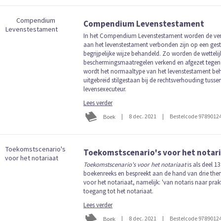
Compendium Levenstestament
In het Compendium Levenstestament worden de vers
aan het levenstestament verbonden zijn op een gest
begrijpelijke wijze behandeld. Zo worden de wettelij
beschermingsmaatregelen verkend en afgezet tegen 
wordt het normaaltype van het levenstestament be
uitgebreid stilgestaan bij de rechtsverhouding tusse
levensexecuteur.
Lees verder
|
8 dec. 2021
|
Bestelcode 9789012
Boek
Toekomstscenario's voor het notar
Toekomstscenario's voor het notariaat
is als deel 1
boekenreeks en bespreekt aan de hand van drie the
voor het notariaat, namelijk: 'van notaris naar prakti
toegang tot het notariaat.
Lees verder
|
8 dec. 2021
|
Bestelcode 9789012
Boek