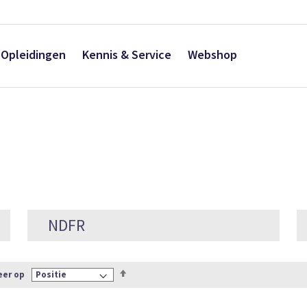
Opleidingen
Kennis & Service
Webshop
NDFR
Van
eer op
hoog
naar