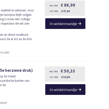
€ 88,99
 realiteit te verliezen. Voor
€ 97,00
gen kompas blijft volgen.
ing is maar een collega
In winkelmandje
 inspecteur die wil zien
sen en direct inzetbare
voor de AI Act en de AVG.
2411080
5e herziene druk)
€ 50,33
 op de meest
€ 54,86
e juridische kanten van
n de
In winkelmandje
406567