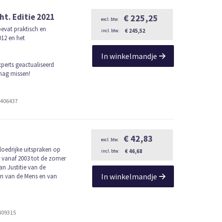
t. Editie 2021
€ 225,25
evat praktisch en
€ 245,52
12 en het
In winkelmandje
xperts geactualiseerd
 mag missen!
2406437
€ 42,83
loedrijke uitspraken op
€ 46,68
 vanaf 2003 tot de zomer
an Justitie van de
In winkelmandje
en van de Mens en van
409315