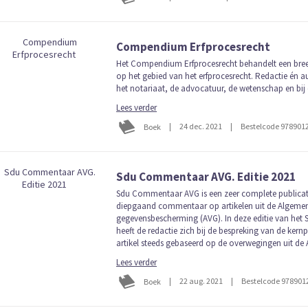
Compendium Erfprocesrecht
Het Compendium Erfprocesrecht behandelt een bre
op het gebied van het erfprocesrecht. Redactie én a
het notariaat, de advocatuur, de wetenschap en bij 
Lees verder
|
24 dec. 2021
|
Bestelcode 978901
Boek
Sdu Commentaar AVG. Editie 2021
Sdu Commentaar AVG is een zeer complete publicati
diepgaand commentaar op artikelen uit de Algeme
gegevensbescherming (AVG). In deze editie van he
heeft de redactie zich bij de bespreking van de ker
artikel steeds gebaseerd op de overwegingen uit de
Lees verder
|
22 aug. 2021
|
Bestelcode 978901
Boek