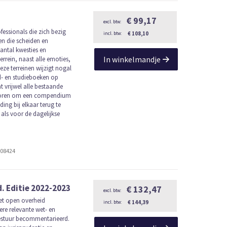
€ 99,17
fessionals die zich bezig
€ 108,10
n die scheiden en
antal kwesties en
In winkelmandje
terrein, naast alle emoties,
ze terreinen wijzigt nogal
d- en studieboeken op
t vrijwel alle bestaande
eboren om een compendium
ing bij elkaar terug te
als voor de dagelijkse
408424
 Editie 2022-2023
€ 132,47
t open overheid
€ 144,39
re relevante wet- en
estuur becommentarieerd.