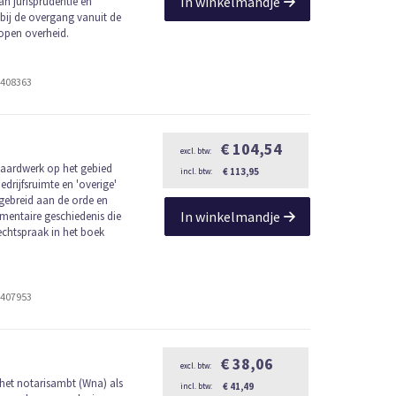
In winkelmandje
an jurisprudentie en
l bij de overgang vanuit de
open overheid.
2408363
€ 104,54
ndaardwerk op het gebied
€ 113,95
edrijfsruimte en 'overige'
tgebreid aan de orde en
In winkelmandje
entaire geschiedenis die
rechtspraak in het boek
2407953
€ 38,06
het notarisambt (Wna) als
€ 41,49