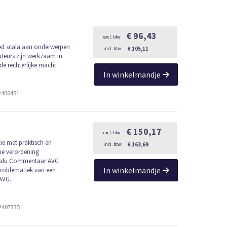
€ 96,43
ed scala aan onderwerpen
€ 105,11
uteurs zijn werkzaam in
de rechterlijke macht.
In winkelmandje
2406451
€ 150,17
e met praktisch en
€ 163,69
ne verordening
t Sdu Commentaar AVG
In winkelmandje
nproblematiek van een
 AVG.
2407335