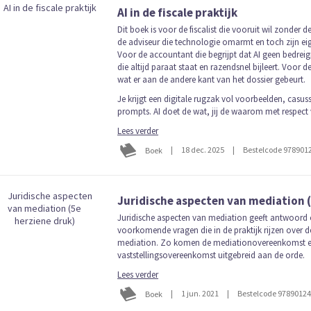
laag
AI in de fiscale praktijk
sorteren
Dit boek is voor de fiscalist die vooruit wil zonder de
de adviseur die technologie omarmt en toch zijn ei
Voor de accountant die begrijpt dat AI geen bedreig
die altijd paraat staat en razendsnel bijleert. Voor de
wat er aan de andere kant van het dossier gebeurt.
Je krijgt een digitale rugzak vol voorbeelden, casus
prompts. AI doet de wat, jij de waarom met respect 
Lees verder
|
18 dec. 2025
|
Bestelcode 978901
Boek
Juridische aspecten van mediation (
Juridische aspecten van mediation geeft antwoord
voorkomende vragen die in de praktijk rijzen over d
mediation. Zo komen de mediationovereenkomst e
vaststellingsovereenkomst uitgebreid aan de orde.
Lees verder
|
1 jun. 2021
|
Bestelcode 9789012
Boek