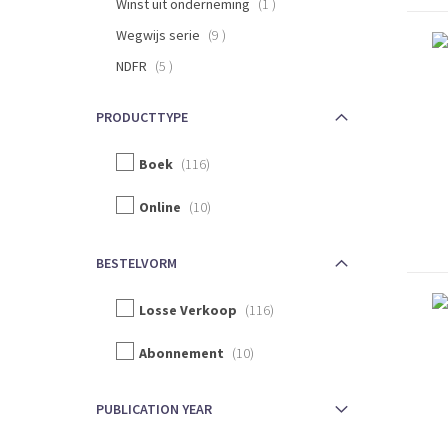
item
Winst uit onderneming
1
items
Wegwijs serie
9
items
NDFR
5
PRODUCTTYPE
Boek
116
Online
10
BESTELVORM
Losse Verkoop
116
Abonnement
10
PUBLICATION YEAR