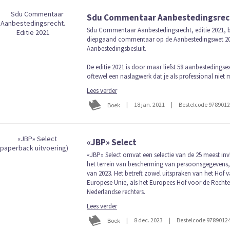
Sdu Commentaar Aanbestedingsrech
Sdu Commentaar Aanbestedingsrecht, editie 2021, b
diepgaand commentaar op de Aanbestedingswet 20
Aanbestedingsbesluit.
De editie 2021 is door maar liefst 58 aanbestedingse
oftewel een naslagwerk dat je als professional niet
Lees verder
|
18 jan. 2021
|
Bestelcode 978901
Boek
«JBP» Select
«JBP» Select omvat een selectie van de 25 meest inv
het terrein van bescherming van persoonsgegevens,
van 2023. Het betreft zowel uitspraken van het Hof v
Europese Unie, als het Europees Hof voor de Recht
Nederlandse rechters.
Lees verder
|
8 dec. 2023
|
Bestelcode 9789012
Boek