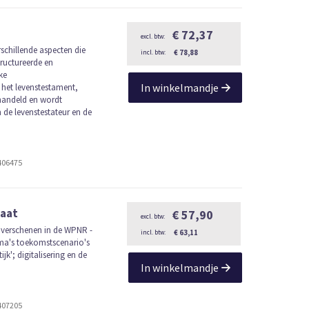
€ 72,37
chillende aspecten die
€ 78,88
ructureerde en
ke
In winkelmandje
het levenstestament,
handeld en wordt
n de levenstestateur en de
406475
iaat
€ 57,90
3 verschenen in de WPNR -
€ 63,11
ma's toekomstscenario's
jk'; digitalisering en de
In winkelmandje
407205