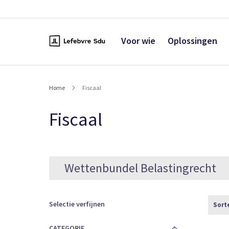
Naar
de
inhoud
Voor wie
Oplossingen
Home
Fiscaal
Fiscaal
Wettenbundel Belastingrecht
Selectie verfijnen
Sort
CATEGORIE