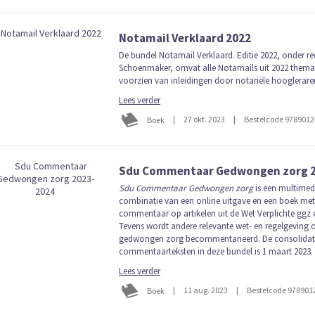
Notamail Verklaard 2022
De bundel Notamail Verklaard. Editie 2022, onder red
Schoenmaker, omvat alle Notamails uit 2022 themat
voorzien van inleidingen door notariële hooglerare
Lees verder
|
27 okt. 2023
|
Bestelcode 978901
Boek
Sdu Commentaar Gedwongen zorg 2
Sdu Commentaar Gedwongen zorg
is een multimedi
combinatie van een online uitgave en een boek met
commentaar op artikelen uit de Wet Verplichte ggz
Tevens wordt andere relevante wet- en regelgeving 
gedwongen zorg becommentarieerd. De consolidat
commentaarteksten in deze bundel is 1 maart 2023.
Lees verder
|
11 aug. 2023
|
Bestelcode 978901
Boek