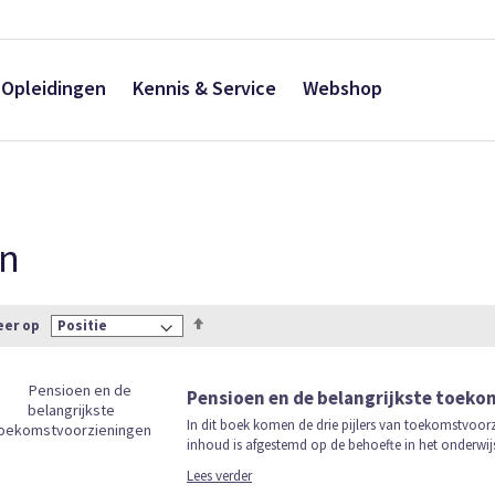
Opleidingen
Kennis & Service
Webshop
en
Van
eer op
hoog
naar
laag
Pensioen en de belangrijkste toek
sorteren
In dit boek komen de drie pijlers van toekomstvoor
inhoud is afgestemd op de behoefte in het onderwijs 
Lees verder