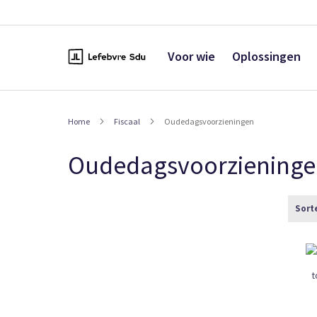
Naar
de
inhoud
Voor wie
Oplossingen
Home
Fiscaal
Oudedagsvoorzieningen
Oudedagsvoorziening
Sort