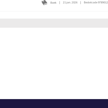
|
21 jan. 2026
|
Bestelcode 978901
Boek