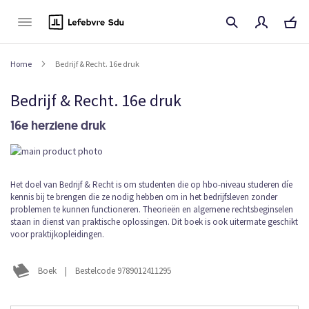
Naar
de
inhoud
Home
Bedrijf & Recht. 16e druk
Bedrijf & Recht. 16e druk
16e herziene druk
Ga
naar
het
Ga
Het doel van Bedrijf & Recht is om studenten die op hbo-niveau studeren díe
einde
kennis bij te brengen die ze nodig hebben om in het bedrijfsleven zonder
naar
van
problemen te kunnen functioneren. Theorieën en algemene rechtsbeginselen
het
de
staan in dienst van praktische oplossingen. Dit boek is ook uitermate geschikt
begin
afbeeldingen-
voor praktijkopleidingen.
van
gallerij
de
afbeeldingen-
Boek
|
Bestelcode 9789012411295
gallerij