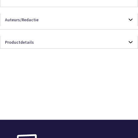
Auteurs/Redactie
J. Keizer
Productdetails
Productdetails
9789012411295
Boek
612
Losse Verkoop
16e herziene druk
Verwacht, je bestelling wordt gereserveerd
Verwacht
J. Keizer