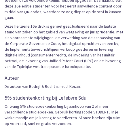
toetsen of ze voldoende kennis hebben opgedaan. Daarnaast biedt
deze 16e editie studenten voor het eerst aanvullende content door
middel van QR-codes, waardoor ze nog dieper op de stof in kunnen
gaan.
Deze herziene 16e druk is geheel geactualiseerd naar de laatste
stand van zaken op het gebied van wetgeving en jurisprudentie, met
als voornaamste wijzigingen: de verwerking van de aanpassing van
de Corporate Governance Code, het digitaal oprichten van een bv,
de Implementatiewet richtlijnen verkoop goederen en levering
digitale inhoud (consumentenrecht), de invoering van het unitair
octrooi, de invoering van Unified Patent Court (UPC) en de invoering
van de Tijdelijke wet transparantie turboliquidatie.
Auteur
De auteur van Bedrijf & Recht is mr. J. Keizer.
5% studentenkorting bij Lefebvre Sdu
Ontvang 5% studieboekenkorting bij aankoop van 2 of meer
verschillende studieboeken. Gebruik kortingscode STUDENT5 in je
winkelmandje om je korting te verzilveren. Al onze boeken zijn ruim
op voorraad, snel en gratis verzonden.