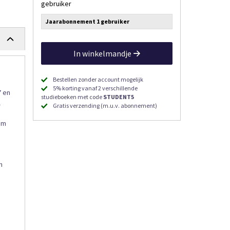
gebruiker
Jaarabonnement 1 gebruiker
In winkelmandje
Bestellen zonder account mogelijk
5% korting vanaf 2 verschillende
7 en
studieboeken met code
STUDENT5
l
Gratis verzending (m.u.v. abonnement)
om
n