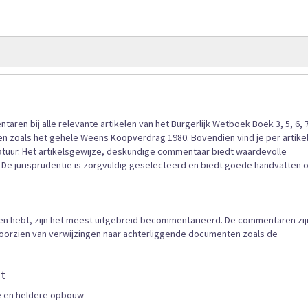
gallerij
en bij alle relevante artikelen van het Burgerlijk Wetboek Boek 3, 5, 6, 
 zoals het gehele Weens Koopverdrag 1980. Bovendien vind je per artike
ratuur. Het artikelsgewijze, deskundige commentaar biedt waardevolle
 De jurisprudentie is zorgvuldig geselecteerd en biedt goede handvatten 
ken hebt, zijn het meest uitgebreid becommentarieerd. De commentaren zij
voorzien van verwijzingen naar achterliggende documenten zoals de
t
e en heldere opbouw