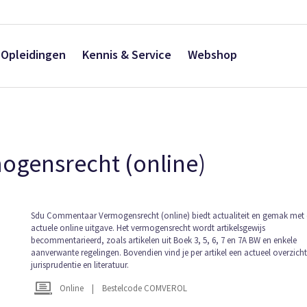
Opleidingen
Kennis & Service
Webshop
gensrecht (online)
Ga
Sdu Commentaar Vermogensrecht (online) biedt actualiteit en gemak met
actuele online uitgave. Het vermogensrecht wordt artikelsgewijs
naar
becommentarieerd, zoals artikelen uit Boek 3, 5, 6, 7 en 7A BW en enkele
het
aanverwante regelingen. Bovendien vind je per artikel een actueel overzich
begin
jurisprudentie en literatuur.
van
de
Online
|
Bestelcode COMVEROL
afbeeldingen-