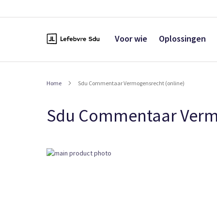
Naar
de
inhoud
Voor wie
Oplossingen
Home
Sdu Commentaar Vermogensrecht (online)
Sdu Commentaar Vermo
Ga
naar
het
einde
van
de
afbeeldingen-