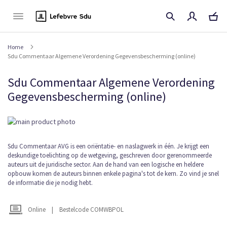
Naar
de
inhoud
Home
Sdu Commentaar Algemene Verordening Gegevensbescherming (online)
Sdu Commentaar Algemene Verordening
Gegevensbescherming (online)
Ga
naar
het
Ga
Sdu Commentaar AVG is een oriëntatie- en naslagwerk in één. Je krijgt een
einde
deskundige toelichting op de wetgeving, geschreven door gerenommeerde
naar
van
auteurs uit de juridische sector. Aan de hand van een logische en heldere
het
de
opbouw komen de auteurs binnen enkele pagina's tot de kern. Zo vind je snel
begin
afbeeldingen-
de informatie die je nodig hebt.
van
gallerij
de
afbeeldingen-
Online
|
Bestelcode COMWBPOL
gallerij