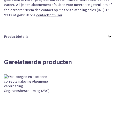
earner. Wil je een abonnement afsluiten voor meerdere gebruikers of
fee earners? Neem dan contact op met onze afdeling sales (070) 378
93 13 of gebruik ons
contactformulier
.
Productdetails
Productdetails
COMWBPOL
Online
Gerelateerde producten
Abonnement
CKEDITOR
Subscription
Leverbaar