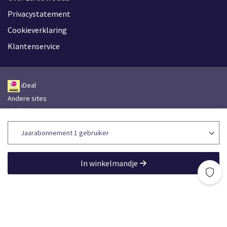
Privacystatement
Cookieverklaring
Klantenservice
iDeal
Andere sites
Disclaimer
Leveringsvoorwaarden
Toegankelijkheidsverklaring
Lefebvre Group
In winkelmandje
Lefebvre Sdu © 2026