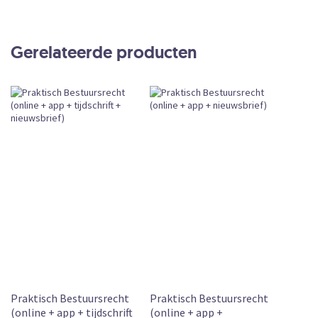
Productdetails
COMBESTOL
Online
Gerelateerde producten
Abonnement
CKEDITOR
Subscription
Leverbaar
Praktisch Bestuursrecht
Praktisch Bestuursrecht
(online + app + tijdschrift
(online + app +