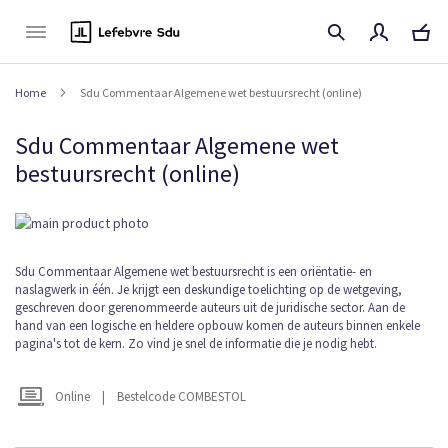
Naar
de
inhoud
Home
Sdu Commentaar Algemene wet bestuursrecht (online)
Sdu Commentaar Algemene wet
bestuursrecht (online)
Ga
naar
het
Ga
Sdu Commentaar Algemene wet bestuursrecht is een oriëntatie- en
einde
naslagwerk in één. Je krijgt een deskundige toelichting op de wetgeving,
naar
van
geschreven door gerenommeerde auteurs uit de juridische sector. Aan de
het
de
hand van een logische en heldere opbouw komen de auteurs binnen enkele
begin
afbeeldingen-
pagina's tot de kern. Zo vind je snel de informatie die je nodig hebt.
van
gallerij
de
afbeeldingen-
Online
|
Bestelcode COMBESTOL
gallerij