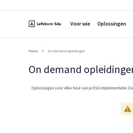
Naar
de
inhoud
Voor wie
Oplossingen
Home
On demand opleidingen
On demand opleidinge
Oplossingen voor elke fase van je ESG implementatie Zor