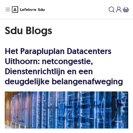
Sdu Blogs | Lefebvre Sdu
Sdu Blogs
Het Parapluplan Datacenters
Uithoorn: netcongestie,
Dienstenrichtlijn en een
deugdelijke belangenafweging