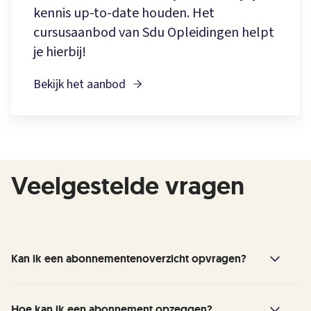
kennis up-to-date houden. Het
cursusaanbod van Sdu Opleidingen helpt
je hierbij!
Bekijk het aanbod
Veelgestelde vragen
Kan ik een abonnementenoverzicht opvragen?
Lefebvre Sdu verstrekt op verzoek een
Hoe kan ik een abonnement opzeggen?