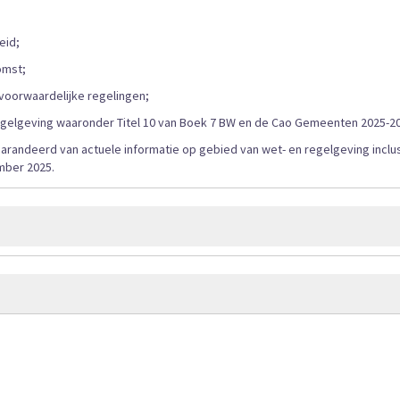
eid;
omst;
dsvoorwaardelijke regelingen;
e regelgeving waaronder Titel 10 van Boek 7 BW en de Cao Gemeenten 2025-2
 gegarandeerd van actuele informatie op gebied van wet- en regelgeving inclu
mber 2025.
110