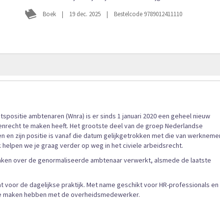
begin
van
Boek
|
19 dec. 2025
|
Bestelcode 9789012411110
de
afbeeldingen-
gallerij
spositie ambtenaren (Wnra) is er sinds 1 januari 2020 een geheel nieuw
nrecht te maken heeft. Het grootste deel van de groep Nederlandse
n en zijn positie is vanaf die datum gelijkgetrokken met die van werknemer
helpen we je graag verder op weg in het civiele arbeidsrecht.
spraken over de genormaliseerde ambtenaar verwerkt, alsmede de laatste
t voor de dagelijkse praktijk. Met name geschikt voor HR-professionals en
 te maken hebben met de overheidsmedewerker.