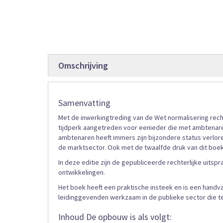
einde
van
de
afbeeldingen-
gallerij
Omschrijving
Samenvatting
Met de inwerkingtreding van de Wet normalisering recht
tijdperk aangetreden voor eenieder die met ambtenare
ambtenaren heeft immers zijn bijzondere status verlore
de marktsector. Ook met de twaalfde druk van dit boek 
In deze editie zijn de gepubliceerde rechterlijke uit
ontwikkelingen.
Het boek heeft een praktische insteek en is een handva
leidinggevenden werkzaam in de publieke sector die
Inhoud De opbouw is als volgt: