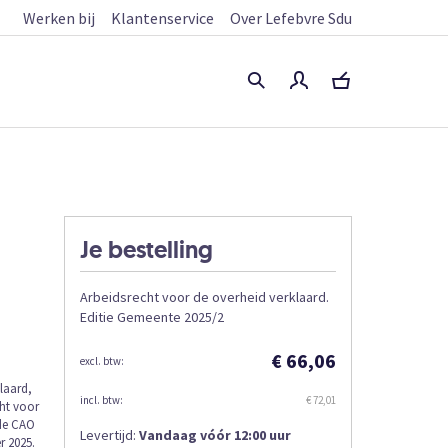
Werken bij
Klantenservice
Over Lefebvre Sdu
Je bestelling
Arbeidsrecht voor de overheid verklaard.
Editie Gemeente 2025/2
€ 66,06
laard,
€ 72,01
cht voor
 de CAO
Levertijd:
Vandaag vóór 12:00 uur
r 2025.