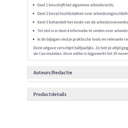
Deel 1 beschrijft het algemene arbeidsrecht;
Deel 2 bevat hoofdstukken over arbeidsongeschikth
Deel 3 behandelt het einde van de arbeidsovereenk
Tot slot is in deel 4 informatie te vinden over arbei
In de bijlagen vind je praktische tools en relevant
Deze uitgave verschijnt halfjaarlijks. Zo ben je altijd
de Cao-mutaties. Deze editie is bijgewerkt tot 25 nove
Auteurs/Redactie
Dassen
Productdetails
Janssen
Suzanne van Loon
Productdetails
9789012411
Bestelcode
van de Laar
Boek
Producttype
F.E.W. Staubach