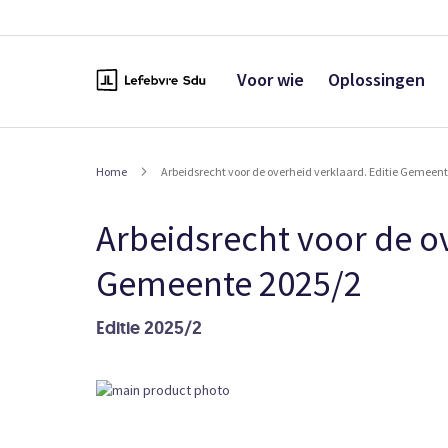
Naar
de
inhoud
Voor wie
Oplossingen
Home
Arbeidsrecht voor de overheid verklaard. Editie Gemeen
Arbeidsrecht voor de ov
Gemeente 2025/2
Editie 2025/2
Ga
naar
het