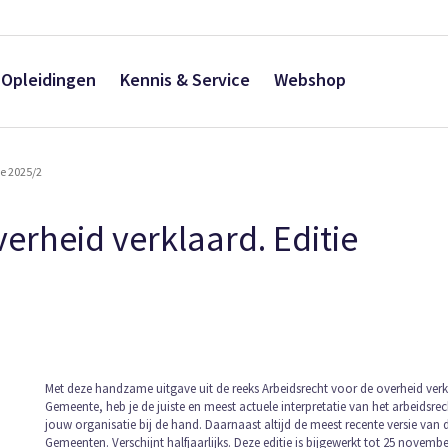
Opleidingen
Kennis & Service
Webshop
te 2025/2
erheid verklaard. Editie
Ga
Met deze handzame uitgave uit de reeks Arbeidsrecht voor de overheid verk
Gemeente, heb je de juiste en meest actuele interpretatie van het arbeidsre
naar
jouw organisatie bij de hand. Daarnaast altijd de meest recente versie van
het
Gemeenten. Verschijnt halfjaarlijks. Deze editie is bijgewerkt tot 25 novembe