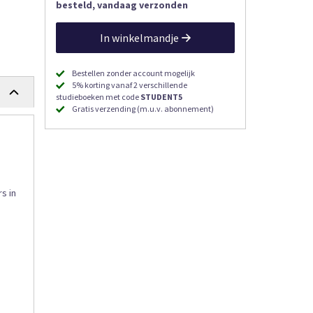
besteld, vandaag verzonden
In winkelmandje
Bestellen zonder account mogelijk
5% korting vanaf 2 verschillende
studieboeken met code
STUDENT5
Gratis verzending (m.u.v. abonnement)
s in