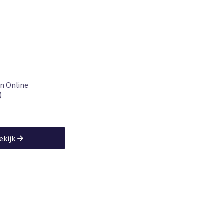
271
 VAN, M. Demmer, Examencommissie CCSE
n Online
)
ekijk