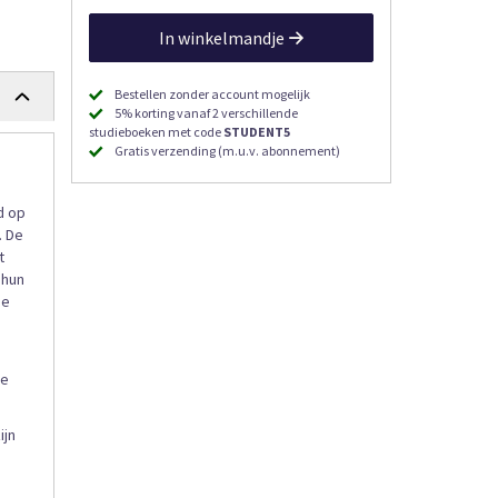
In winkelmandje
Bestellen zonder account mogelijk
5% korting vanaf 2 verschillende
studieboeken met code
STUDENT5
Gratis verzending (m.u.v. abonnement)
d op
. De
t
 hun
ie
we
ijn