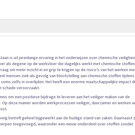
afbeeldingen-
gallerij
staan is uit jarenlange ervaring in het onderwijzen over chemische veilighei
ker als degene op de werkvloer die dagelijks werkt met chemische stoffen
raag om meer inzicht in en grip te krijgen op de risico’s van het werken me
eel mensen ziek als gevolg van blootstelling aan chemische stoffen tijdens
 soms zelfs in overlijden. Het heeft een enorme maatschappelijke impact d
e schade veroorzaakt.
nnis om een positieve bijdrage te leveren aan het veiliger maken van de
s. Op deze manier worden werkprocessen veiliger, duurzamer en werken 
ost.
ing betreft geheel bijgewerkt aan de huidige stand van zaken. Daarnaast z
erwerpen toegevoegd, waaronder een nieuw onderdeel over stoffen zonder