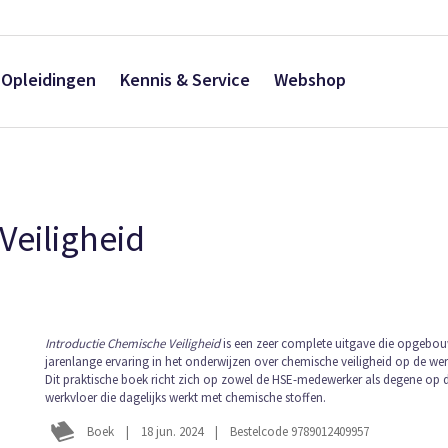
Opleidingen
Kennis & Service
Webshop
Veiligheid
Ga
Introductie Chemische Veiligheid
is een zeer complete uitgave die opgebouw
jarenlange ervaring in het onderwijzen over chemische veiligheid op de wer
naar
Dit praktische boek richt zich op zowel de HSE-medewerker als degene op 
het
werkvloer die dagelijks werkt met chemische stoffen.
begin
van
Boek
|
18 jun. 2024
|
Bestelcode 9789012409957
de