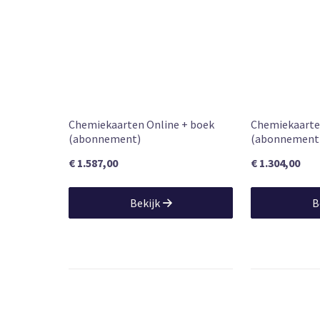
18 jun. 2024
Publication date (product detail)
913
NUR code
9789012411
Next isbn13
ALPHEN, W.
Authors
Chemiekaarten Online + boek
Chemiekaarte
(abonnement)
(abonnement
€ 1.587,00
€ 1.304,00
Bekijk
B