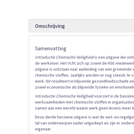
afbeeldingen-
gallerij
Omschrijving
Samenvatting
Introductie Chemische Veiligheid
is een uitgave die ont
de werkvloer. Het richt zich op zowel de HSE-medewer
uitgave is ontstaan naar aanleiding van een groeiende v
chemische stoffen. Jaarlijks worden er nog steeds te v
werk. Dit resulteert in blijvende gezondheidsschade en
zowel economische als blijvende fysieke en emotionel
Introductie Chemische Veiligheid
voorziet in de basiske
werkzaamheden met chemische stoffen in organisatie
samen aan een wereld waarin werk geen levens meer k
Deze derde herziene uitgave is wat de wet- en regelgev
tal van onderwerpen nader uitgediept en zijn er ond
eigenaar.