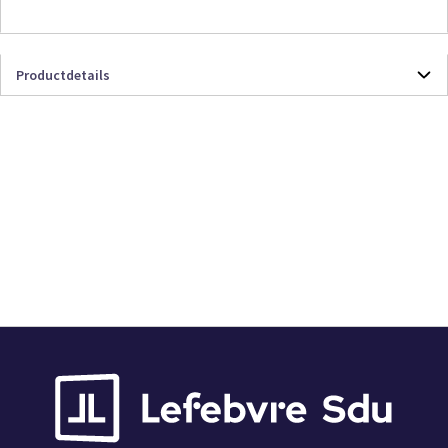
Productdetails
Productdetails
9789012411479
Boek
200
Losse Verkoop
WPNR Boekenreeks Deel 19
Wetenschappelijk Boek
Vandaag vóór 12:00 uur besteld, vandaag
verzonden
Leverbaar
9 jun. 2026
822