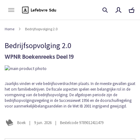
Naar
de
inhoud
Home
Bedrijfsopvolging 2.0
Bedrijfsopvolging 2.0
WPNR Boekenreeks Deel 19
Ga
naar
het
Ga
Jaarlijks vinden er vele bedrijfsoverdrachten plaats. In de meeste gevallen gaat
einde
het om familiebedrijven. De fiscale aspecten spelen een belangrijke rol in de
naar
van
vormgeving van de bedrijfsopvolging. De afgelopen periode zijn de
het
de
bedrijfsopvolgingsregeling in de Successiewet 1956 en de doorschuifregeling
begin
afbeeldingen-
voor aanmerkelijkbelangaandelen in de Wet IB 2001 ingrijpend gewijzigd.
van
gallerij
de
afbeeldingen-
Boek
|
9 jun. 2026
|
Bestelcode 9789012411479
gallerij