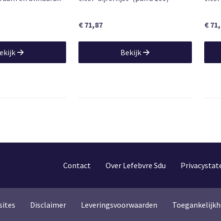
€ 71,87
€ 71
ekijk
Bekijk
Contact
Over Lefebvre Sdu
Privacysta
sites
Disclaimer
Leveringsvoorwaarden
Toegankelijkh