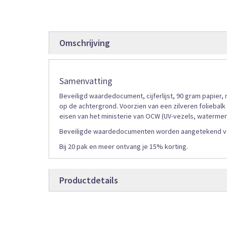
de
afbeeldingen-
gallerij
Omschrijving
Samenvatting
Beveiligd waardedocument, cijferlijst, 90 gram papie
op de achtergrond. Voorzien van een zilveren foliebalk
eisen van het ministerie van OCW (UV-vezels, waterme
Beveiligde waardedocumenten worden aangetekend verz
Bij 20 pak en meer ontvang je 15% korting.
Productdetails
Productdetails
152227
Bestelcode