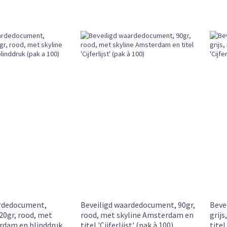
oop
r 12:00 uur besteld, vandaag verzonden
ardedocument,
Beveiligd waardedocument, 90gr,
Beve
120gr, rood, met
rood, met skyline Amsterdam en
grij
rdam en blinddruk
titel 'Cijferlijst' (pak à 100)
titel