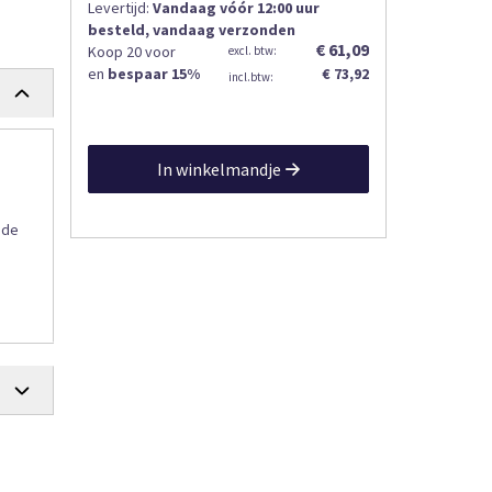
Levertijd:
Vandaag vóór 12:00 uur
besteld, vandaag verzonden
€ 61,09
Koop 20 voor
en
bespaar
15
%
€ 73,92
In winkelmandje
 de