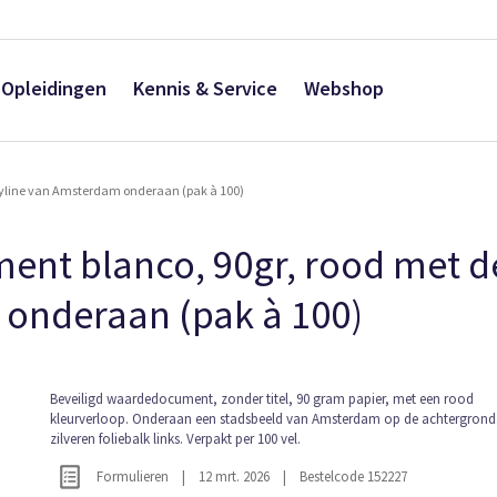
Opleidingen
Kennis & Service
Webshop
kyline van Amsterdam onderaan (pak à 100)
ent blanco, 90gr, rood met d
 onderaan (pak à 100)
Ga
Beveiligd waardedocument, zonder titel, 90 gram papier, met een rood
kleurverloop. Onderaan een stadsbeeld van Amsterdam op de achtergrond.
naar
zilveren foliebalk links. Verpakt per 100 vel.
het
begin
Formulieren
|
12 mrt. 2026
|
Bestelcode 152227
van