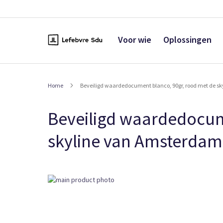
Naar
de
inhoud
Voor wie
Oplossingen
Home
Beveiligd waardedocument blanco, 90gr, rood met de s
Beveiligd waardedocum
skyline van Amsterdam
Ga
naar
het
einde
van