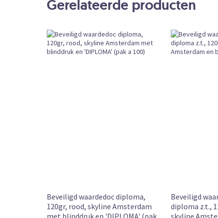
Gerelateerde producten
Formulieren
Producttype
Losse Verk
Bestelvorm
Vandaag vóó
Levertijd
Leverbaar
Beschikbaarheid
12 mrt. 2026
Publication date (product detail)
Beveiligd waardedoc diploma,
Beveiligd wa
120gr, rood, skyline Amsterdam
diploma z.t., 
met blinddruk en 'DIPLOMA' (pak
skyline Amste