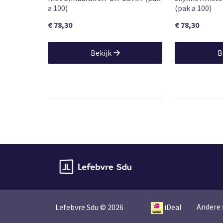
a 100)
(pak a 100)
€ 78,30
€ 78,30
Bekijk
B
Andere 
Lefebvre Sdu © 2026
iDeal