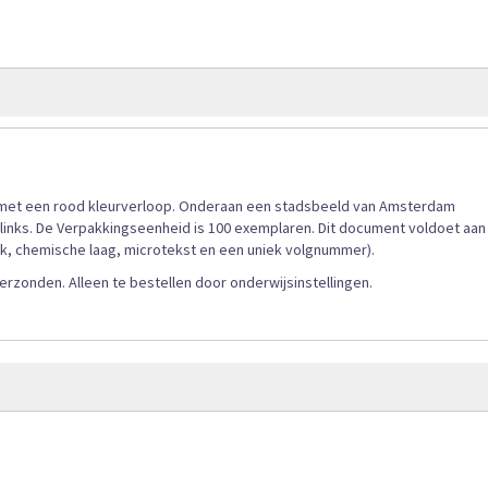
de
afbeeldingen-
gallerij
r, met een rood kleurverloop. Onderaan een stadsbeeld van Amsterdam
 links. De Verpakkingseenheid is 100 exemplaren. Dit document voldoet aan
rk, chemische laag, microtekst en een uniek volgnummer).
onden. Alleen te bestellen door onderwijsinstellingen.