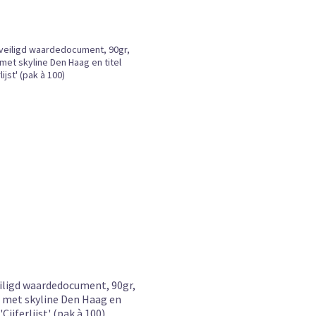
iligd waardedocument, 90gr,
s, met skyline Den Haag en
 'Cijferlijst' (pak à 100)