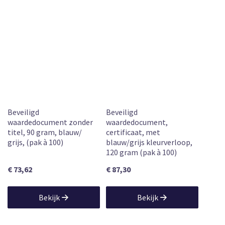
Beveiligd
Beveiligd
waardedocument zonder
waardedocument,
titel, 90 gram, blauw/
certificaat, met
grijs, (pak à 100)
blauw/grijs kleurverloop,
120 gram (pak à 100)
€ 73,62
€ 87,30
Bekijk
Bekijk