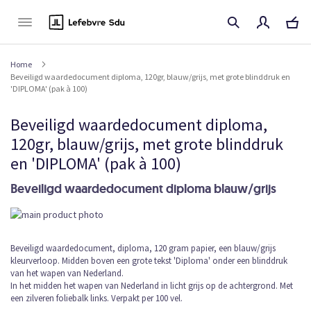
Naar
de
inhoud
Home
Beveiligd waardedocument diploma, 120gr, blauw/grijs, met grote blinddruk en
'DIPLOMA' (pak à 100)
Beveiligd waardedocument diploma,
120gr, blauw/grijs, met grote blinddruk
en 'DIPLOMA' (pak à 100)
Beveiligd waardedocument diploma blauw/grijs
Ga
naar
het
Ga
Beveiligd waardedocument, diploma, 120 gram papier, een blauw/grijs
einde
kleurverloop. Midden boven een grote tekst 'Diploma' onder een blinddruk
naar
van
van het wapen van Nederland.
het
de
In het midden het wapen van Nederland in licht grijs op de achtergrond. Met
begin
afbeeldingen-
een zilveren foliebalk links. Verpakt per 100 vel.
van