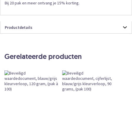
Bij 20 pak en meer ontvang je 15% korting.
Productdetails
Productdetails
152042
Formulieren
Gerelateerde producten
1
Losse Verkoop
Beveiligd waardedocument diploma blauw/grijs
Vandaag vóór 12:00 uur besteld, vandaag
verzonden
Leverbaar
12 mrt. 2026