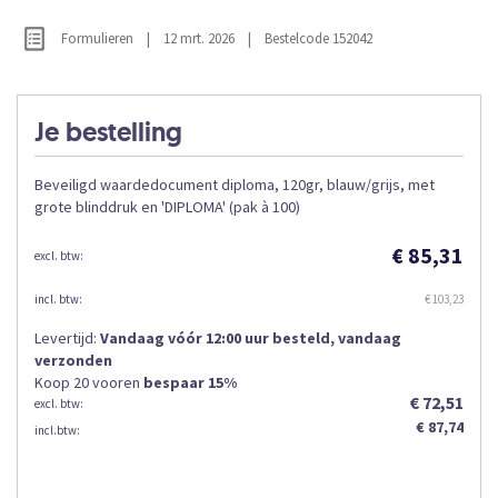
gallerij
de
afbeeldingen-
Formulieren
|
12 mrt. 2026
|
Bestelcode 152042
gallerij
Je bestelling
Beveiligd waardedocument diploma, 120gr, blauw/grijs, met
grote blinddruk en 'DIPLOMA' (pak à 100)
€ 85,31
€ 103,23
Levertijd:
Vandaag vóór 12:00 uur besteld, vandaag
verzonden
Koop 20 voor
en
bespaar
15
%
€ 72,51
€ 87,74