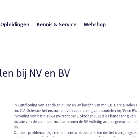
Opleidingen
Kennis & Service
Webshop
len bij NV en BV
Ga
In Certificering van aandelen bij NV en BV beschrijven mr. S.B. Garcia Nelen e
mr. C.A. Schwarz het instrument van certificering van aandelen bij NV en BV
naar
invoering van het nieuwe BV-recht per 1 oktober 2012 is de benadering van
het
positie van de certificaathouder binnen de BV volledig anders geworden dan
begin
NV.
van
Op deze problematiek, en met name ook de perikelen die het overgangsre
de