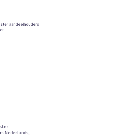
oop
nemingsrecht deel B.19
pelijk Boek
r 12:00 uur besteld, vandaag verzonden
6
T.M.J. Raaijmakers, Prof. mr. M.J. Kroeze
A. Schwarz, mr. S.B. Garcia Nelen
ster
rs Nederlands,