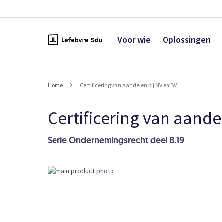
Naar
de
inhoud
Voor wie
Oplossingen
Home
Certificering van aandelen bij NV en BV
Certificering van aande
Serie Ondernemingsrecht deel B.19
Ga
naar
het
einde
van
de