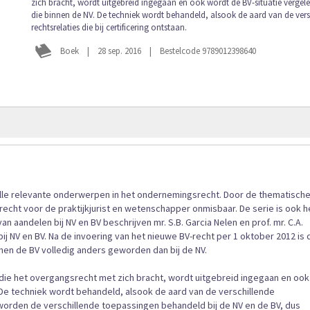
zich bracht, wordt uitgebreid ingegaan en ook wordt de BV-situatie vergel
afbeeldingen-
die binnen de NV. De techniek wordt behandeld, alsook de aard van de vers
gallerij
rechtsrelaties die bij certificering ontstaan.
Boek
|
28 sep. 2016
|
Bestelcode 9789012398640
lle relevante onderwerpen in het ondernemingsrecht. Door de thematische
echt voor de praktijkjurist en wetenschapper onmisbaar. De serie is ook h
van aandelen bij NV en BV beschrijven mr. S.B. Garcia Nelen en prof. mr. C.A.
ij NV en BV. Na de invoering van het nieuwe BV-recht per 1 oktober 2012 is 
nen de BV volledig anders geworden dan bij de NV.
ie het overgangsrecht met zich bracht, wordt uitgebreid ingegaan en ook
 De techniek wordt behandeld, alsook de aard van de verschillende
st worden de verschillende toepassingen behandeld bij de NV en de BV, dus