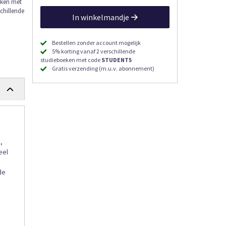
eken met
chillende
In winkelmandje
Bestellen zonder account mogelijk
5% korting vanaf 2 verschillende
studieboeken met code
STUDENT5
Gratis verzending (m.u.v. abonnement)
,
eel
de