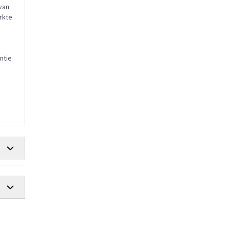
van
rkte
ntie