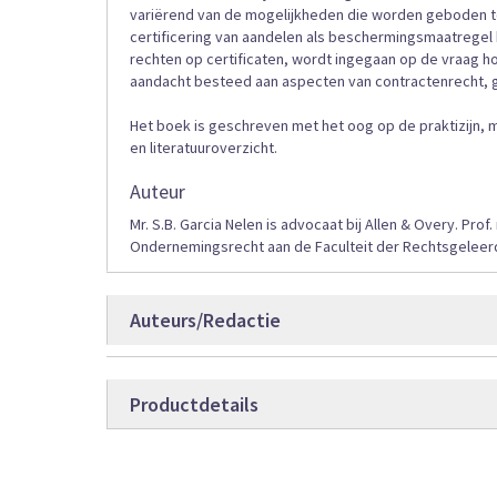
variërend van de mogelijkheden die worden geboden tot 
certificering van aandelen als beschermingsmaatregel
rechten op certificaten, wordt ingegaan op de vraag ho
aandacht besteed aan aspecten van contractenrecht, 
Het boek is geschreven met het oog op de praktizijn, m
en literatuuroverzicht.
Auteur
Mr. S.B. Garcia Nelen is advocaat bij Allen & Overy. Prof.
Ondernemingsrecht aan de Faculteit der Rechtsgeleerdh
Auteurs/Redactie
Prof. mr. G.T.M.J. Raaijmakers
Productdetails
Prof. mr. M.J. Kroeze
mr. S.B. Garcia Nelen
Productdetails
9789012398
Bestelcode
prof. mr. C.A. Schwarz