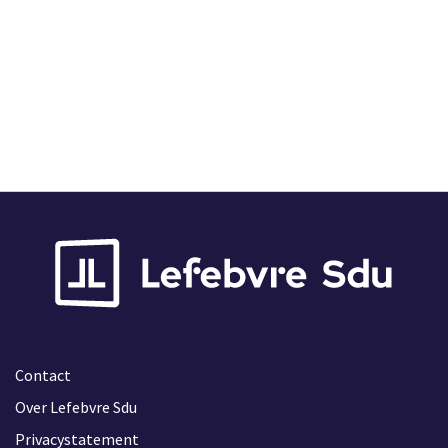
Boek
Losse Verkoop
Wetenschappelijk Boek
Vandaag vóór 12:00 uur besteld, vandaag
verzonden
Leverbaar
18 mrt. 2026
822
Contact
Over Lefebvre Sdu
Privacystatement