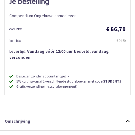
Je bestelling
Compendium Ongehuwd samenleven
€ 86,79
€ 94,60
Levertijd:
Vandaag vóór 12:00 uur besteld, vandaag
verzonden
Bestellen zonder account mogelijk
5% korting vanaf 2 verschillende studieboeken met code
STUDENT5
Gratis verzending (m.u.v. abonnement)
Omschrijving