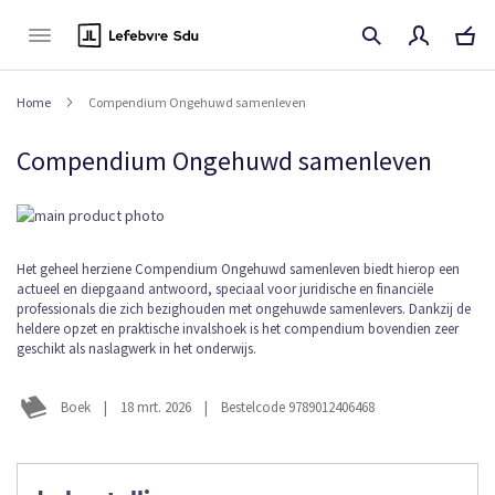
Naar
de
inhoud
Home
Compendium Ongehuwd samenleven
Compendium Ongehuwd samenleven
Ga
naar
het
Ga
Het geheel herziene Compendium Ongehuwd samenleven biedt hierop een
einde
actueel en diepgaand antwoord, speciaal voor juridische en financiële
naar
van
professionals die zich bezighouden met ongehuwde samenlevers. Dankzij de
het
de
heldere opzet en praktische invalshoek is het compendium bovendien zeer
begin
afbeeldingen-
geschikt als naslagwerk in het onderwijs.
van
gallerij
de
afbeeldingen-
Boek
|
18 mrt. 2026
|
Bestelcode 9789012406468
gallerij