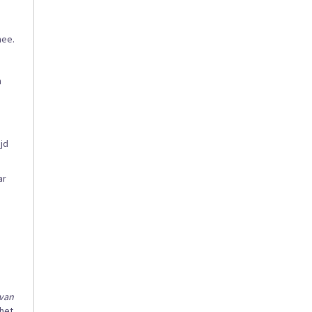
nee.
n
jd
ar
 van
 het