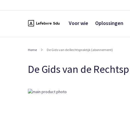
Naar
de
inhoud
Voor wie
Oplossingen
Home
De Gids van de Rechtspraktijk (abonnement)
De Gids van de Rechtsp
Ga
naar
het
einde
van
de
afbeeldingen-