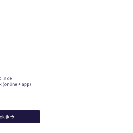
 in de
k (online + app)
ekijk