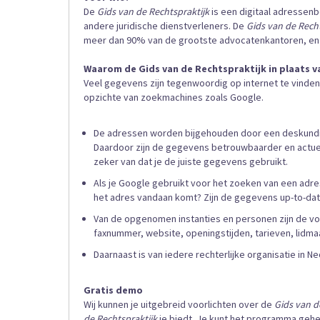
De
Gids van de Rechtspraktijk
is een digitaal adressen
andere juridische dienstverleners. De
Gids van de Recht
meer dan 90% van de grootste advocatenkantoren, en d
Waarom de Gids van de Rechtspraktijk in plaats 
Veel gegevens zijn tegenwoordig op internet te vinde
opzichte van zoekmachines zoals Google.
De adressen worden bijgehouden door een deskundige
Daardoor zijn de gegevens betrouwbaarder en actuel
zeker van dat je de juiste gegevens gebruikt.
Als je Google gebruikt voor het zoeken van een adre
het adres vandaan komt? Zijn de gegevens up-to-da
Van de opgenomen instanties en personen zijn de vo
faxnummer, website, openingstijden, tarieven, lidm
Daarnaast is van iedere rechterlijke organisatie in 
Gratis demo
Wij kunnen je uitgebreid voorlichten over de
Gids van d
de Rechtspraktijk
je biedt. Je kunt het programma gehee