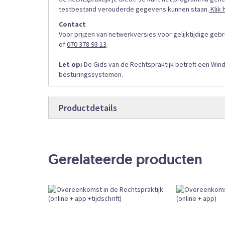
testbestand verouderde gegevens kunnen staan.
Klik 
Contact
Voor prijzen van netwerkversies voor gelijktijdige geb
of
070 378 93 13
.
Let op:
De Gids van de Rechtspraktijk betreft een Wind
besturingssystemen.
Productdetails
Productdetails
RECHTADRES
Bestelcode
Gerelateerde producten
Online
Producttype
Abonnement
Bestelvorm
CKEDITOR
External URL
Subscription
Book Type