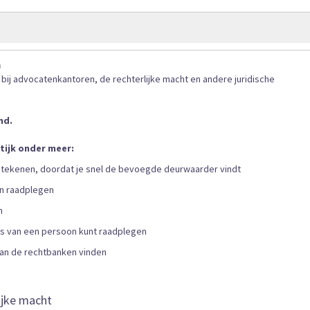
gallerij
)
r bij advocatenkantoren, de rechterlijke macht en andere juridische
nd.
tijk onder meer:
betekenen, doordat je snel de bevoegde deurwaarder vindt
en raadplegen
n
ies van een persoon kunt raadplegen
 van de rechtbanken vinden
ijke macht