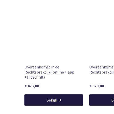
Leverbaar
Beschikbaarheid
Overeenkomst in de
Overeenkomst
Rechtspraktijk (online + app
Rechtspraktij
+tijdschrift)
€ 473,00
€ 378,00
Bekijk
B