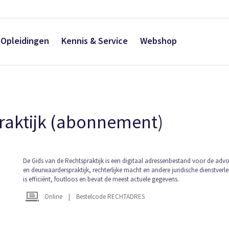
Opleidingen
Kennis & Service
Webshop
raktijk (abonnement)
Ga
De Gids van de Rechtspraktijk is een digitaal adressenbestand voor de adv
en deurwaarderspraktijk, rechterlijke macht en andere juridische dienstverle
naar
is efficiënt, foutloos en bevat de meest actuele gegevens.
het
begin
Online
|
Bestelcode RECHTADRES
van
de
afbeeldingen-