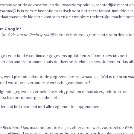
bestand voor de advocaten- en deurwaarderspraktijk, rechterlijke macht en
spraktijk
is in eerste instantie praktisch voor het secretariaat. Inmiddels is
aarnaast vele kleinere kantoren en de complete rechterlijke macht abon
van Google?
n. De
Gids van de Rechtspraktijk
biedt echter een groot aantal voordelen te
 redactie die continu de gegevens update en zelf controles uitvoert.
er dan andere bronnen zoals de diverse zoekmachines. Je bent er dus alti
s, weet je nooit zeker of de gegevens betrouwbaar zijn. Wat is de bron wa
te of wordt een verouderde website geindexeerd?
lgende gegevens vermeld: bezoek-, post- en e-mailadres, telefoon- en
aatschap beroepsorganisaties etc.
Nederland het rolbeleid met alle reglementen opgenomen.
e Rechtspraktijk
, maar het beste kun je zelf ervaren welk voordeel de
Gids
l vrijblijvend en gratis uitproberen. Voor de goede orde melden we dat in