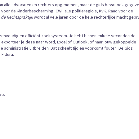
van alle advocaten en rechters opgenomen, maar de gids bevat ook gegev
voor de Kinderbescherming, CWI, alle politieregio's, KvK, Raad voor de
 de Rechtspraktijk
wordt al vele jaren door de hele rechterlijke macht gebru
eenvoudig en efficiënt zoeksysteem. Je hebt binnen enkele seconden de
xporteer je deze naar Word, Excel of Outlook, of naar jouw gekoppelde
je administratie uitbreiden. Dat scheelt tijd en voorkomt fouten. De Gids
 Fidura.
ats