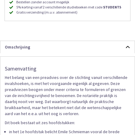
Bestellen zonder account mogelijk
5% korting vanaf 2 verschillende studieboeken met code
STUDENT5
Gratis verzending (m.u.v. abonnement)
Omschrijving
Samenvatting
Het belang van een preadvies over de stichting vanuit verschillende
invalshoeken, is met het voorgaande eigenlijk al gegeven. Deze
preadviezen beogen onder meer criteria te formuleren of grenzen
van de inrichtingsvrijheid te benoemen. De notariële praktijk is
daarbij nooit ver weg. Dat waarborgt natuurlijk de praktische
bruikbaarheid, maar het betekent niet dat de wetenschappelijke
aard van het e.e.a. uit het oog is verloren.
Dit boek bestaat uit zes hoofdstukken:
in het 1e hoofdstuk belicht Emile Schmieman vooral de brede