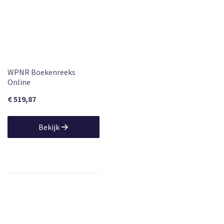
prof. mr. B.F. Assink, prof. mr. G.J.C. Rensen, mr.
B.C.M. Waaijer
mr. K.A. Breuker, Prof. dr. S.J.C. Hemels, Mr. dr. P.H.N.
Quist, Mr. E. Schmieman, Mr. J.D.M. Schoonbrood, mr. B.J. Kuck, Dr. M.
J. van Uchelen-Schipper
WPNR Boekenreeks
Online
€ 519,87
Bekijk