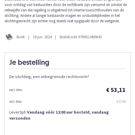
de
voor ontslag van bestuurders door de rechtbank zijn verruimd en omdat de
afbeeldingen-
reikwijdte van die regeling is uitgebreid tot interne toezichthouders van de
gallerij
stichting. Andere al langer bestaande vragen en onduidelijkheden in het
stichtingenrecht zijn echter nog steeds niet opgepakt door de wetgever.
Boek
|
18 jun. 2024
|
Bestelcode 9789012409643
Je bestelling
De stichting, een onbegrensde rechtsvorm?
€ 53,11
€ 57,89
Levertijd:
Vandaag vóór 12:00 uur besteld, vandaag
verzonden