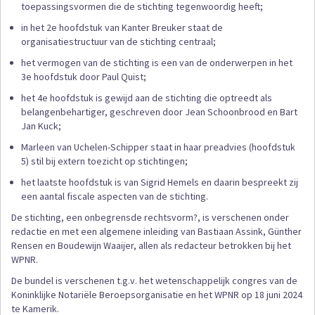
toepassingsvormen die de stichting tegenwoordig heeft;
in het 2e hoofdstuk van Kanter Breuker staat de
organisatiestructuur van de stichting centraal;
het vermogen van de stichting is een van de onderwerpen in het
3e hoofdstuk door Paul Quist;
het 4e hoofdstuk is gewijd aan de stichting die optreedt als
belangenbehartiger, geschreven door Jean Schoonbrood en Bart
Jan Kuck;
Marleen van Uchelen-Schipper staat in haar preadvies (hoofdstuk
5) stil bij extern toezicht op stichtingen;
het laatste hoofdstuk is van Sigrid Hemels en daarin bespreekt zij
een aantal fiscale aspecten van de stichting.
De stichting, een onbegrensde rechtsvorm?, is verschenen onder
redactie en met een algemene inleiding van Bastiaan Assink, Günther
Rensen en Boudewijn Waaijer, allen als redacteur betrokken bij het
WPNR.
De bundel is verschenen t.g.v. het wetenschappelijk congres van de
Koninklijke Notariële Beroepsorganisatie en het WPNR op 18 juni 2024
te Kamerik.