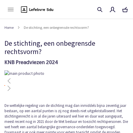
Naar
de
inhoud
Home
De stichting, een onbegrensde rechtsvorm?
De stichting, een onbegrensde
rechtsvorm?
KNB Preadviezen 2024
Ga
naar
het
einde
van
de
Ga
De wettelijke regeling van de stichting mag dan inmiddels bijna zeventig jaar
afbeeldingen-
bestaan, op een aantal punten is zij nog steeds niet uitgekristalliseerd. Het
naar
gallerij
stichtingenrecht is in al die jaren uiteraard wel hier en daar wat aangepast,
het
meest recent nog in 2021 door de Wet bestuur en toezicht rechtspersonen. Die
begin
wet heeft een aantal belangrijke governance-onderdelen toegevoegd.
van
Daarnaast is er ook meer ruimte voor extern toezicht omdat de gronden