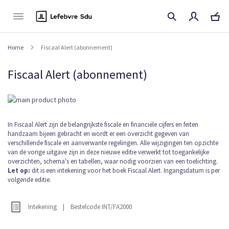
Naar
de
inhoud
Home
Fiscaal Alert (abonnement)
Fiscaal Alert (abonnement)
Ga
naar
het
Ga
In Fiscaal Alert zijn de belangrijkste fiscale en financiële cijfers en feiten
einde
handzaam bijeen gebracht en wordt er een overzicht gegeven van
naar
van
verschillende fiscale en aanverwante regelingen. Alle wijzigingen ten opzichte
het
de
van de vorige uitgave zijn in deze nieuwe editie verwerkt tot toegankelijke
begin
afbeeldingen-
overzichten, schema's en tabellen, waar nodig voorzien van een toelichting.
van
gallerij
Let op:
dit is een intekening voor het boek Fiscaal Alert. Ingangsdatum is per
de
volgende editie.
afbeeldingen-
gallerij
Intekening
|
Bestelcode INT/FA2000