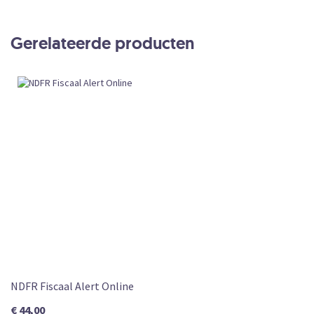
Productdetails
INT/FA2000
Intekening
Gerelateerde producten
Intekening
Intekening
Vrijgegeven
Fiscaal Alert (abonnement)
NDFR Fiscaal Alert Online
€ 44,00