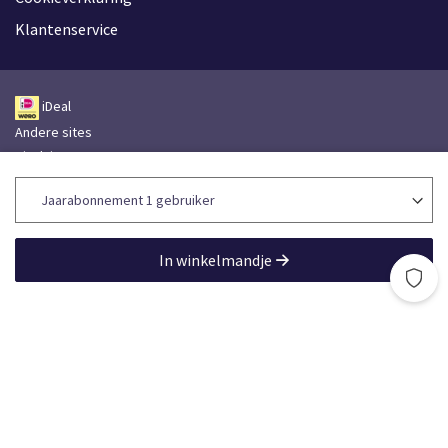
Klantenservice
iDeal
Andere sites
Disclaimer
Leveringsvoorwaarden
Toegankelijkheidsverklaring
Lefebvre Group
In winkelmandje
Lefebvre Sdu © 2026