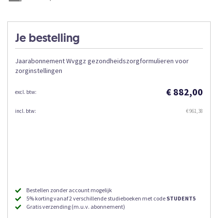
gallerij
Je bestelling
Jaarabonnement Wvggz gezondheidszorgformulieren voor
zorginstellingen
€ 882,00
€ 961,38
Bestellen zonder account mogelijk
5% korting vanaf 2 verschillende studieboeken met code
STUDENT5
Gratis verzending (m.u.v. abonnement)