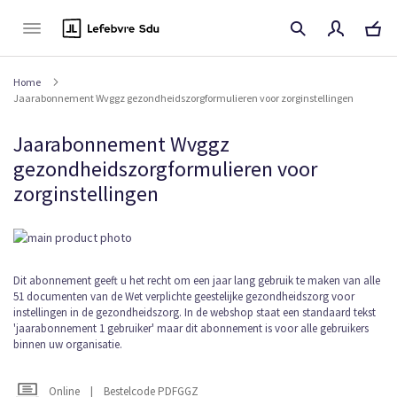
Naar
de
inhoud
Home
Jaarabonnement Wvggz gezondheidszorgformulieren voor zorginstellingen
Jaarabonnement Wvggz
gezondheidszorgformulieren voor
zorginstellingen
Ga
naar
het
Ga
Dit abonnement geeft u het recht om een jaar lang gebruik te maken van alle
einde
51 documenten van de Wet verplichte geestelijke gezondheidszorg voor
naar
van
instellingen in de gezondheidszorg. In de webshop staat een standaard tekst
het
de
'jaarabonnement 1 gebruiker' maar dit abonnement is voor alle gebruikers
begin
afbeeldingen-
binnen uw organisatie.
van
gallerij
de
afbeeldingen-
Online
|
Bestelcode PDFGGZ