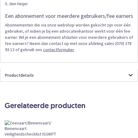
S. den Heijer
Een abonnement voor meerdere gebruikers/fee earners
Abonnementen die via onze webshop worden gekocht zijn voor één
gebruiker, of indien je bij een advocatenkantoor werkt voor één fee
earner. Wil je een abonnement afsluiten voor meerdere gebruikers of
fee earners? Neem dan contact op met onze afdeling sales (070) 378
93 13 of gebruik ons
contactformulier
.
Productdetails
Productdetails
NBZEE
Online
Gerelateerde producten
Abonnement
CKEDITOR
Subscription
Leverbaar