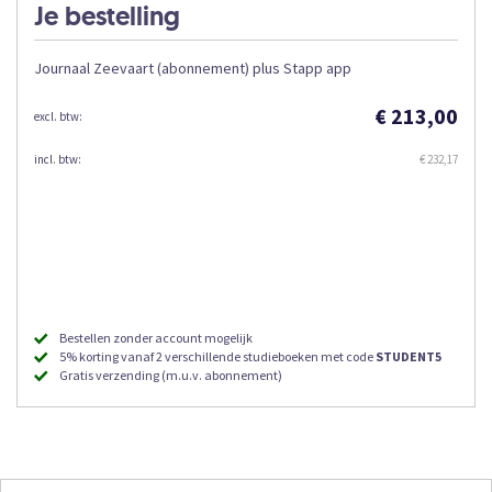
Je bestelling
Journaal Zeevaart (abonnement) plus Stapp app
€ 213,00
€ 232,17
Bestellen zonder account mogelijk
5% korting vanaf 2 verschillende studieboeken met code
STUDENT5
Gratis verzending (m.u.v. abonnement)