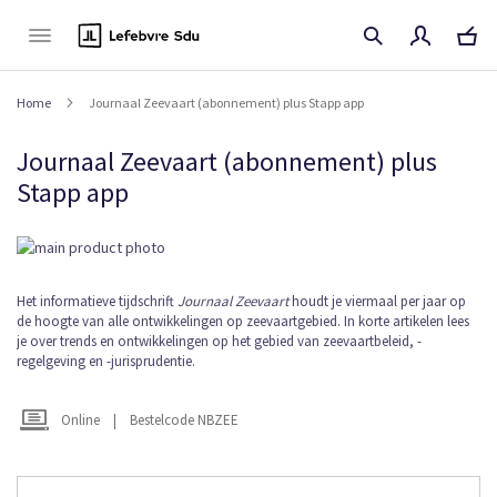
Naar
de
inhoud
Home
Journaal Zeevaart (abonnement) plus Stapp app
Journaal Zeevaart (abonnement) plus
Stapp app
Ga
naar
het
Ga
Het informatieve tijdschrift
Journaal Zeevaart
houdt je viermaal per jaar op
einde
de hoogte van alle ontwikkelingen op zeevaartgebied. In korte artikelen lees
naar
van
je over trends en ontwikkelingen op het gebied van zeevaartbeleid, -
het
de
regelgeving en -jurisprudentie.
begin
afbeeldingen-
van
gallerij
de
Online
|
Bestelcode NBZEE
afbeeldingen-
gallerij