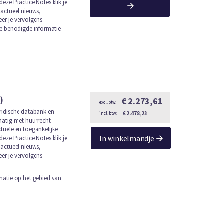
deze Practice Notes klik je
 actueel nieuws,
eer je vervolgens
le benodigde informatie
)
€ 2.273,61
ridische databank en
€ 2.478,23
lmatig met huurrecht
tuele en toegankelijke
In winkelmandje
deze Practice Notes klik je
 actueel nieuws,
eer je vervolgens
matie op het gebied van