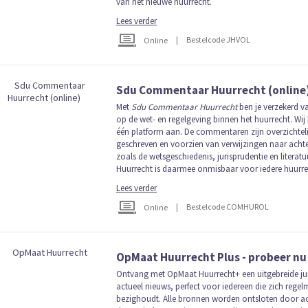
van het nieuwe huurrecht.
Lees verder
|
Bestelcode JHVOL
Online
Sdu Commentaar Huurrecht (online
Met
Sdu Commentaar Huurrecht
ben je verzekerd 
op de wet- en regelgeving binnen het huurrecht. Wij 
één platform aan. De commentaren zijn overzichteli
geschreven en voorzien van verwijzingen naar ach
zoals de wetsgeschiedenis, jurisprudentie en liter
Huurrecht is daarmee onmisbaar voor iedere huurre
Lees verder
|
Bestelcode COMHUROL
Online
OpMaat Huurrecht Plus - probeer nu
Ontvang met OpMaat Huurrecht+ een uitgebreide ju
actueel nieuws, perfect voor iedereen die zich rege
bezighoudt. Alle bronnen worden ontsloten door ac