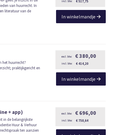
HIP
geeft je inzicht in de
€ 517,75
ieden van huurrecht. In
en literatuur van de
In winkelmandje
€ 380,00
en het huurrecht?
€ 414,20
rzicht; praktijkgericht en
In winkelmandje
ine + app)
€ 696,00
t in de belangrijkste
€ 758,64
udentie Huur & Verhuur
 rechtspraak ten aanzien