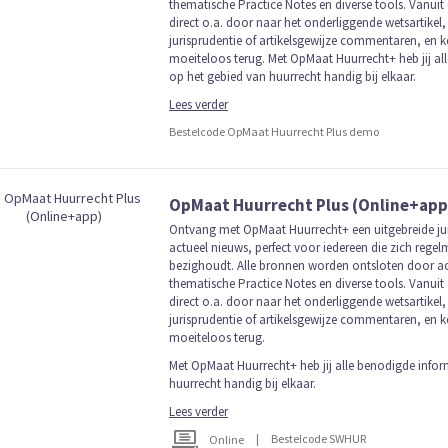
thematische Practice Notes en diverse tools. Vanuit 
direct o.a. door naar het onderliggende wetsartikel,
jurisprudentie of artikelsgewijze commentaren, en k
moeiteloos terug. Met OpMaat Huurrecht+ heb jij al
op het gebied van huurrecht handig bij elkaar.
Lees verder
Bestelcode OpMaat Huurrecht Plus demo
OpMaat Huurrecht Plus (Online+app
Ontvang met OpMaat Huurrecht+ een uitgebreide ju
actueel nieuws, perfect voor iedereen die zich rege
bezighoudt. Alle bronnen worden ontsloten door ac
thematische Practice Notes en diverse tools. Vanuit 
direct o.a. door naar het onderliggende wetsartikel,
jurisprudentie of artikelsgewijze commentaren, en k
moeiteloos terug.
Met OpMaat Huurrecht+ heb jij alle benodigde infor
huurrecht handig bij elkaar.
Lees verder
|
Bestelcode SWHUR
Online