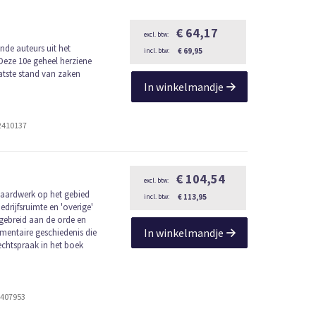
€ 64,17
nde auteurs uit het
€ 69,95
 Deze 10e geheel herziene
atste stand van zaken
In winkelmandje
2410137
€ 104,54
ndaardwerk op het gebied
€ 113,95
edrijfsruimte en 'overige'
tgebreid aan de orde en
In winkelmandje
entaire geschiedenis die
rechtspraak in het boek
2407953