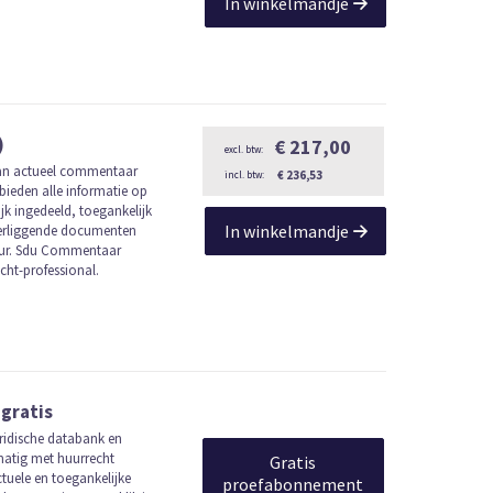
In winkelmandje
)
€ 217,00
van actueel commentaar
€ 236,53
bieden alle informatie op
jk ingedeeld, toegankelijk
In winkelmandje
terliggende documenten
atuur. Sdu Commentaar
cht-professional.
 gratis
ridische databank en
lmatig met huurrecht
Gratis
tuele en toegankelijke
proefabonnement