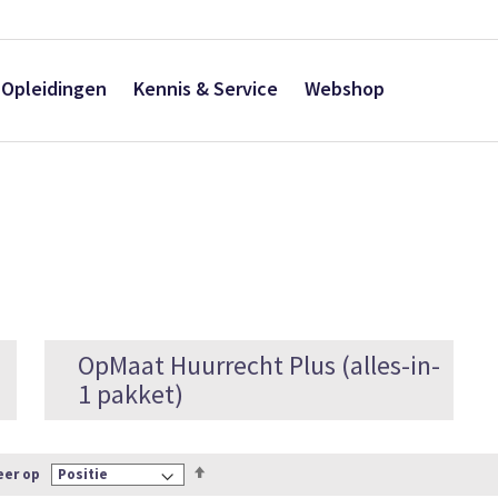
Opleidingen
Kennis & Service
Webshop
OpMaat Huurrecht Plus (alles-in-
1 pakket)
Van
eer op
hoog