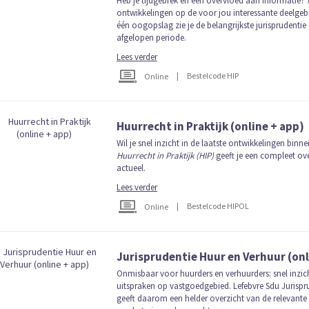
Heb je tijdgebrek en een overvloed aan informatie?
ontwikkelingen op de voor jou interessante deelgeb
één oogopslag zie je de belangrijkste jurisprudentie 
afgelopen periode.
Lees verder
|
Bestelcode HIP
Online
Huurrecht in Praktijk (online + app)
Wil je snel inzicht in de laatste ontwikkelingen binn
Huurrecht in Praktijk (HIP)
geeft je een compleet ove
actueel.
Lees verder
|
Bestelcode HIPOL
Online
Jurisprudentie Huur en Verhuur (onl
Onmisbaar voor huurders en verhuurders: snel inzich
uitspraken op vastgoedgebied. Lefebvre Sdu Jurispr
geeft daarom een helder overzicht van de relevante