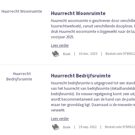
naar
laag
Huurrecht Woonruimte
sorteren
Huurrecht woonruimte is geschreven door verschille
huurrechtwerkveld, vanuit verschillende disciplines.
druk Huurrecht woonruimte is bijgewerkt naar de la
voorjaar 2025.
Lees verder
|
10 dec. 2025
|
Bestelcode 978901
Boek
Huurrecht Bedrijfsruimte
Huurrecht bedrijfsruimte is uitgegroeid tot een sta
van het huurrecht van bedrijfsruimte (detailhandelsb
bedrijfsruimte). De nieuwe regelgeving komt zeer ui
wordt becommentarieerd aan de hand van de parlem
eraan ten grondslag ligt. Daarnaast is de nieuwste 
verwerkt.
Lees verder
|
19 sep. 2022
|
Bestelcode 978901
Boek