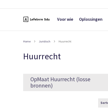
Naar
de
inhoud
Voor wie
Oplossingen
Home
Juridisch
Huurrecht
Huurrecht
OpMaat Huurrecht (losse
bronnen)
Sort