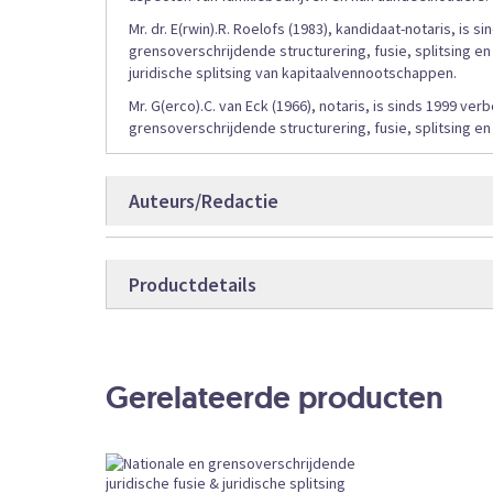
Mr. dr. E(rwin).R. Roelofs (1983), kandidaat-notaris, is 
grensoverschrijdende structurering, fusie, splitsing 
juridische splitsing van kapitaalvennootschappen.
Mr. G(erco).C. van Eck (1966), notaris, is sinds 1999 ver
grensoverschrijdende structurering, fusie, splitsing en
Auteurs/Redactie
mr. dr. E.R. Roelofs
Productdetails
mr. drs. P.H.M. Simonis
mr. G.C. van Eck
Productdetails
9789012404
Bestelcode
mr. J.W. van den Berge
Gerelateerde producten
Boek
Producttype
mr. R.L.P. van der Velden
prof.dr. J.W. Zwemmer
696
Aantal pagina’s
prof.dr.mr. R.E.C.M. Niessen
Losse Verk
Bestelvorm