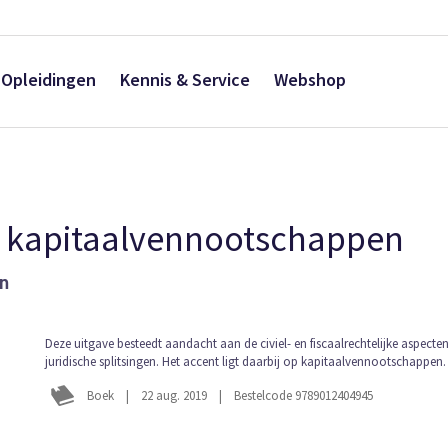
Opleidingen
Kennis & Service
Webshop
an kapitaalvennootschappen
en
Ga
Deze uitgave besteedt aandacht aan de civiel- en fiscaalrechtelijke aspecte
juridische splitsingen. Het accent ligt daarbij op kapitaalvennootschappen.
naar
het
Boek
|
22 aug. 2019
|
Bestelcode 9789012404945
begin
van
de