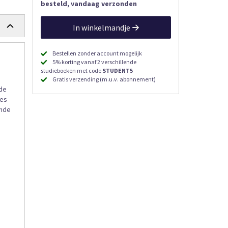
besteld, vandaag verzonden
In winkelmandje
Bestellen zonder account mogelijk
5% korting vanaf 2 verschillende
studieboeken met code
STUDENT5
Gratis verzending (m.u.v. abonnement)
 de
ies
ende