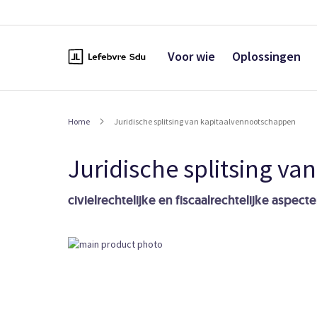
Naar
de
inhoud
Voor wie
Oplossingen
Home
Juridische splitsing van kapitaalvennootschappen
Juridische splitsing v
civielrechtelijke en fiscaalrechtelijke aspect
Ga
naar
het
einde
van
de