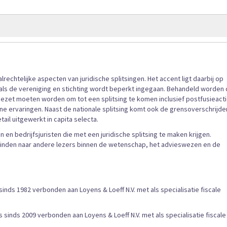
afbeeldingen-
gallerij
rechtelijke aspecten van juridische splitsingen. Het accent ligt daarbij op
ls de vereniging en stichting wordt beperkt ingegaan. Behandeld worden
 gezet moeten worden om tot een splitsing te komen inclusief postfusieact
ne ervaringen. Naast de nationale splitsing komt ook de grensoverschrijd
ail uitgewerkt in capita selecta.
 en bedrijfsjuristen die met een juridische splitsing te maken krijgen.
 vinden naar andere lezers binnen de wetenschap, het advieswezen en de
s sinds 1982 verbonden aan Loyens & Loeff N.V. met als specialisatie fiscale
 is sinds 2009 verbonden aan Loyens & Loeff N.V. met als specialisatie fiscale