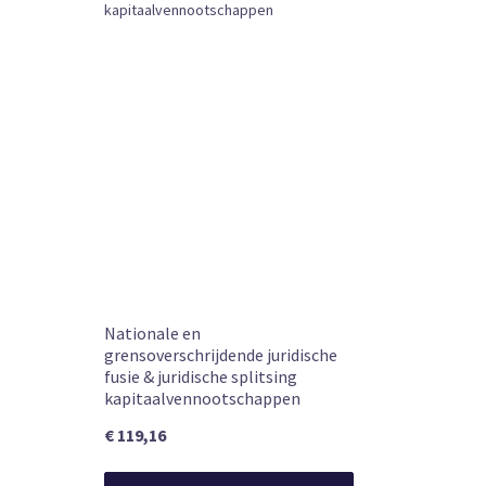
prof.mr. I.J.F.A. van Vijfeijken
civielrechte
Subtitel
Wetenschap
Book Type
Vandaag vóó
Levertijd
Leverbaar
Beschikbaarheid
22 aug. 2019
Publication date (product detail)
826
NUR code
mr. J.W. van
Editors
van Vijfeijke
mr. G.C. van 
Authors
Nationale en
2019
Edition
grensoverschrijdende juridische
fusie & juridische splitsing
kapitaalvennootschappen
€ 119,16