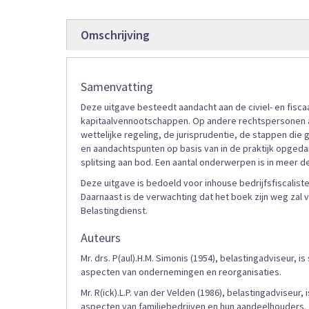
afbeeldingen-
gallerij
Omschrijving
Samenvatting
Deze uitgave besteedt aandacht aan de civiel- en fiscaal
kapitaalvennootschappen. Op andere rechtspersonen a
wettelijke regeling, de jurisprudentie, de stappen die
en aandachtspunten op basis van in de praktijk opgeda
splitsing aan bod. Een aantal onderwerpen is in meer det
Deze uitgave is bedoeld voor inhouse bedrijfsfiscalisten
Daarnaast is de verwachting dat het boek zijn weg zal
Belastingdienst.
Auteurs
Mr. drs. P(aul).H.M. Simonis (1954), belastingadviseur, i
aspecten van ondernemingen en reorganisaties.
Mr. R(ick).L.P. van der Velden (1986), belastingadviseur,
aspecten van familiebedrijven en hun aandeelhouders.