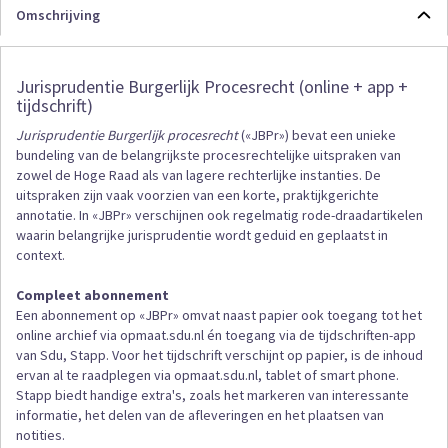
Omschrijving
Jurisprudentie Burgerlijk Procesrecht (online + app +
tijdschrift)
Jurisprudentie Burgerlijk procesrecht
(«JBPr») bevat een unieke
bundeling van de belangrijkste procesrechtelijke uitspraken van
zowel de Hoge Raad als van lagere rechterlijke instanties. De
uitspraken zijn vaak voorzien van een korte, praktijkgerichte
annotatie. In «JBPr» verschijnen ook regelmatig rode-draadartikelen
waarin belangrijke jurisprudentie wordt geduid en geplaatst in
context.
Compleet abonnement
Een abonnement op «JBPr» omvat naast papier ook toegang tot het
online archief via opmaat.sdu.nl én toegang via de tijdschriften-app
van Sdu, Stapp. Voor het tijdschrift verschijnt op papier, is de inhoud
ervan al te raadplegen via opmaat.sdu.nl, tablet of smart phone.
Stapp biedt handige extra's, zoals het markeren van interessante
informatie, het delen van de afleveringen en het plaatsen van
notities.