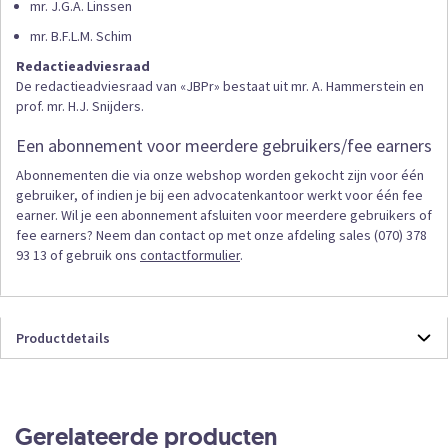
mr. J.G.A. Linssen
mr. B.F.L.M. Schim
Redactieadviesraad
De redactieadviesraad van «JBPr» bestaat uit mr. A. Hammerstein en
prof. mr. H.J. Snijders.
Een abonnement voor meerdere gebruikers/fee earners
Abonnementen die via onze webshop worden gekocht zijn voor één
gebruiker, of indien je bij een advocatenkantoor werkt voor één fee
earner. Wil je een abonnement afsluiten voor meerdere gebruikers of
fee earners? Neem dan contact op met onze afdeling sales (070) 378
93 13 of gebruik ons
contactformulier
.
Productdetails
Productdetails
JBPR+OL
Online
Gerelateerde producten
Abonnement