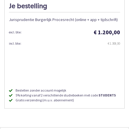
Je bestelling
Jurisprudentie Burgerlijk Procesrecht (online + app + tijdschrift)
€ 1.200,00
€ 1.308,00
Bestellen zonder account mogelijk
5% korting vanaf 2 verschillende studieboeken met code
STUDENT5
Gratis verzending (m.u.v. abonnement)