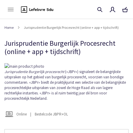
Naar
de
inhoud
Home
Jurisprudentie Burgerlijk Procesrecht (online + app + tijdschrift)
Jurisprudentie Burgerlijk Procesrecht
(online + app + tijdschrift)
Ga
naar
Ga
Jurisprudentie Burgerlijk procesrecht
(«JBPr») signaleert de belangrijkste
uitspraken op het gebied van burgerlijk procesrecht, voorzien van bondige
het
naar
commentaren. «JBPr» biedt de praktijkjurist een selectie van de belangrijkste
einde
het
procesrechtelijke uitspraken van zowel de Hoge Raad als van lagere
van
begin
rechterlijke instanties. «JBPr» is al ruim twintig jaar dé bron voor
de
van
procesrechtelijk Nederland.
afbeeldingen-
de
gallerij
afbeeldingen-
gallerij
Online
|
Bestelcode JBPR+OL