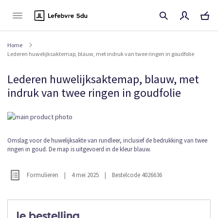
Naar
de
inhoud
Home
Lederen huwelijksaktemap, blauw, met indruk van twee ringen in goudfolie
Lederen huwelijksaktemap, blauw, met
indruk van twee ringen in goudfolie
Ga
naar
het
Ga
Omslag voor de huwelijksakte van rundleer, inclusief de bedrukking van twee
einde
ringen in goud. De map is uitgevoerd in de kleur blauw.
naar
van
het
de
begin
afbeeldingen-
Formulieren
|
4 mei 2025
|
Bestelcode 4026636
van
gallerij
de
afbeeldingen-
gallerij
Je bestelling