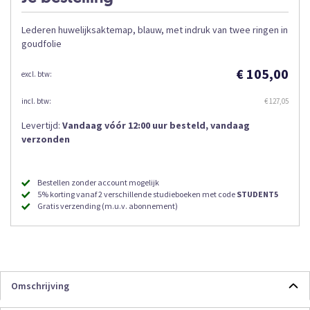
Lederen huwelijksaktemap, blauw, met indruk van twee ringen in
goudfolie
€ 105,00
€ 127,05
Levertijd:
Vandaag vóór 12:00 uur besteld, vandaag
verzonden
Bestellen zonder account mogelijk
5% korting vanaf 2 verschillende studieboeken met code
STUDENT5
Gratis verzending (m.u.v. abonnement)
Omschrijving