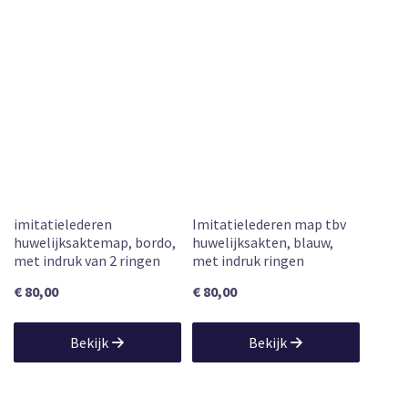
imitatielederen
Imitatielederen map tbv
huwelijksaktemap, bordo,
huwelijksakten, blauw,
met indruk van 2 ringen
met indruk ringen
€ 80,00
€ 80,00
Bekijk
Bekijk