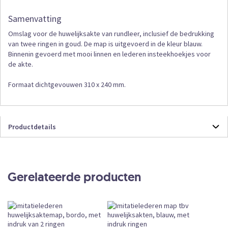
Samenvatting
Omslag voor de huwelijksakte van rundleer, inclusief de bedrukking
van twee ringen in goud. De map is uitgevoerd in de kleur blauw.
Binnenin gevoerd met mooi linnen en lederen insteekhoekjes voor
de akte.
Formaat dichtgevouwen 310 x 240 mm.
Productdetails
Productdetails
4026636
Formulieren
Gerelateerde producten
1
Losse Verkoop
Vandaag vóór 12:00 uur besteld, vandaag
verzonden
4 mei 2025