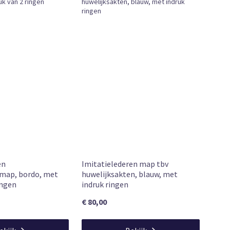
r 12:00 uur besteld, vandaag verzonden
en
Imitatielederen map tbv
emap, bordo, met
huwelijksakten, blauw, met
ingen
indruk ringen
€ 80,00