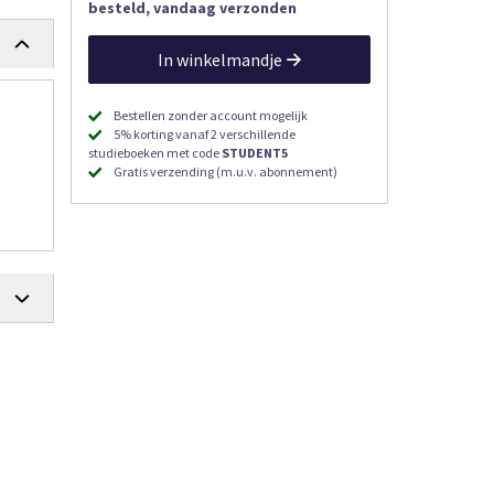
besteld, vandaag verzonden
In winkelmandje
Bestellen zonder account mogelijk
5% korting vanaf 2 verschillende
studieboeken met code
STUDENT5
Gratis verzending (m.u.v. abonnement)