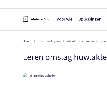
Naar
de
inhoud
Voor wie
Oplossingen
Home
Leren omslag huw.akten bordo met indruk van 2 ringen
Leren omslag huw.akte
Ga
naar
het
einde
van
de
afbeeldingen-