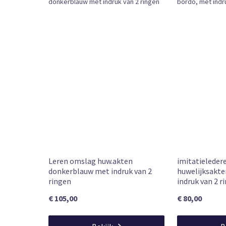
Vandaag vóó
Levertijd
Leverbaar
Beschikbaarheid
4 mei 2025
Publication date (product detail)
Leren omslag huw.akten
imitatieleder
donkerblauw met indruk van 2
huwelijksakt
ringen
indruk van 2 r
€ 105,00
€ 80,00