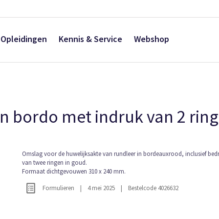
Opleidingen
Kennis & Service
Webshop
n bordo met indruk van 2 rin
Ga
Omslag voor de huwelijksakte van rundleer in bordeauxrood, inclusief bed
van twee ringen in goud.
naar
Formaat dichtgevouwen 310 x 240 mm.
het
begin
Formulieren
|
4 mei 2025
|
Bestelcode 4026632
van
de
afbeeldingen-