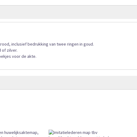
gallerij
rood, inclusief bedrukking van twee ringen in goud.
of zilver.
oekjes voor de akte.
oop