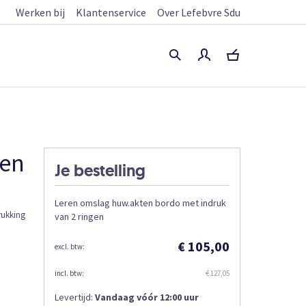
Werken bij
Klantenservice
Over Lefebvre Sdu
gen
Je bestelling
Leren omslag huw.akten bordo met indruk
rukking
van 2 ringen
€ 105,00
€ 127,05
Levertijd:
Vandaag vóór 12:00 uur