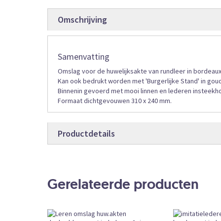
gallerij
Omschrijving
Samenvatting
Omslag voor de huwelijksakte van rundleer in bordeaux
Kan ook bedrukt worden met 'Burgerlijke Stand' in goud 
Binnenin gevoerd met mooi linnen en lederen insteekh
Formaat dichtgevouwen 310 x 240 mm.
Productdetails
Productdetails
4026632
Bestelcode
Gerelateerde producten
Formulieren
Producttype
1
Aantal pagina’s
Losse Verk
Bestelvorm