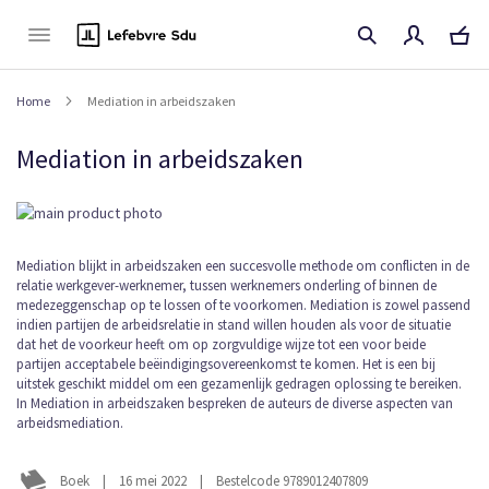
Naar
de
inhoud
Home
Mediation in arbeidszaken
Mediation in arbeidszaken
Ga
naar
het
Ga
Mediation blijkt in arbeidszaken een succesvolle methode om conflicten in de
einde
relatie werkgever-werknemer, tussen werknemers onderling of binnen de
naar
van
medezeggenschap op te lossen of te voorkomen. Mediation is zowel passend
het
de
indien partijen de arbeidsrelatie in stand willen houden als voor de situatie
begin
afbeeldingen-
dat het de voorkeur heeft om op zorgvuldige wijze tot een voor beide
van
gallerij
partijen acceptabele beëindigingsovereenkomst te komen. Het is een bij
de
uitstek geschikt middel om een gezamenlijk gedragen oplossing te bereiken.
afbeeldingen-
In Mediation in arbeidszaken bespreken de auteurs de diverse aspecten van
gallerij
arbeidsmediation.
Boek
|
16 mei 2022
|
Bestelcode 9789012407809