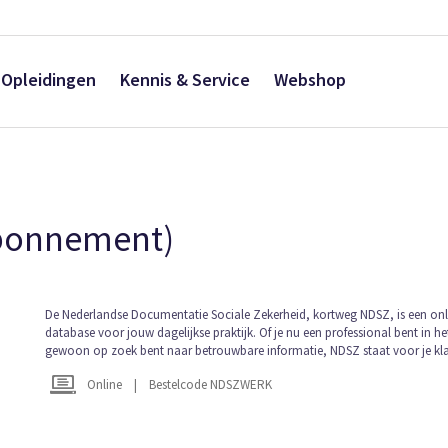
Opleidingen
Kennis & Service
Webshop
bonnement)
Ga
De Nederlandse Documentatie Sociale Zekerheid, kortweg NDSZ, is een onl
database voor jouw dagelijkse praktijk. Of je nu een professional bent in he
naar
gewoon op zoek bent naar betrouwbare informatie, NDSZ staat voor je kla
het
begin
Online
|
Bestelcode NDSZWERK
van
de
afbeeldingen-