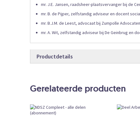
mr. J.E. Jansen, raadsheer-plaatsvervanger bij de C
mr. B. de Pijper, zelfstandig adviseur en docent soc
mr. B.J.M. de Leest, advocaat bij Zumpolle Advocaten
mr. A. Wit, zelfstandig adviseur bij De Geinbrug en do
Productdetails
Productdetails
NDSZWERK
Bestelcode
Gerelateerde producten
Online
Producttype
Abonnement
Bestelvorm
CKEDITOR
External URL
Subscription
Book Type
Leverbaar
Beschikbaarheid