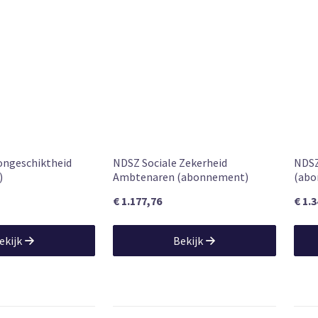
ongeschiktheid
NDSZ Sociale Zekerheid
NDSZ
)
Ambtenaren (abonnement)
(abo
€ 1.177,76
€ 1.
ekijk
Bekijk