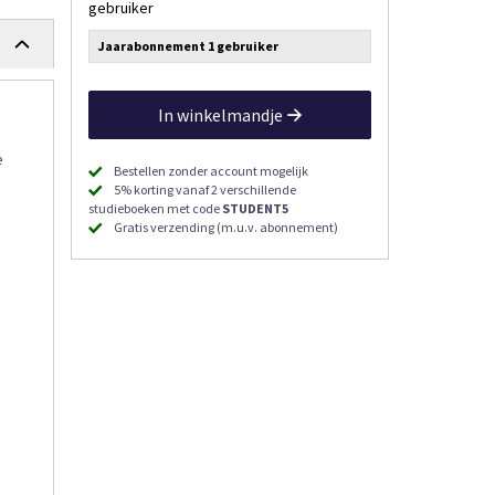
gebruiker
Jaarabonnement 1 gebruiker
In winkelmandje
e
Bestellen zonder account mogelijk
5% korting vanaf 2 verschillende
studieboeken met code
STUDENT5
Gratis verzending (m.u.v. abonnement)