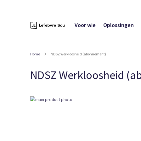
Naar
de
inhoud
Voor wie
Oplossingen
Home
NDSZ Werkloosheid (abonnement)
NDSZ Werkloosheid (a
Ga
naar
het
einde
van
de
afbeeldingen-