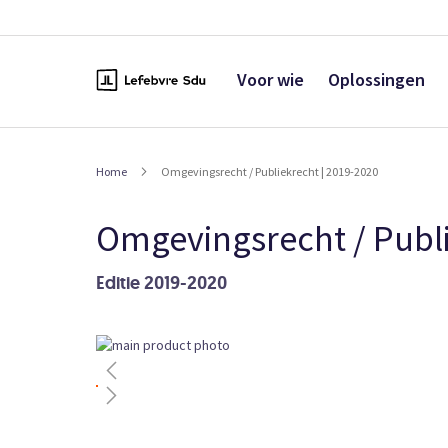
Naar
de
inhoud
Voor wie
Oplossingen
Home
Omgevingsrecht / Publiekrecht | 2019-2020
Omgevingsrecht / Publi
Editie 2019-2020
Ga
naar
het
einde
van
de