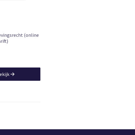
lders
vingsrecht (online
rift)
ekijk