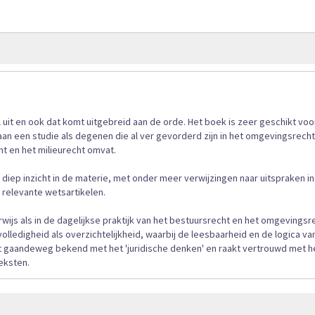
afbeeldingen-
gallerij
uit en ook dat komt uitgebreid aan de orde. Het boek is zeer geschikt voo
n een studie als degenen die al ver gevorderd zijn in het omgevingsrecht
t en het milieurecht omvat.
diep inzicht in de materie, met onder meer verwijzingen naar uitspraken in
 relevante wetsartikelen.
rwijs als in de dagelijkse praktijk van het bestuursrecht en het omgevingsr
olledigheid als overzichtelijkheid, waarbij de leesbaarheid en de logica va
 gaandeweg bekend met het 'juridische denken' en raakt vertrouwd met h
eksten.