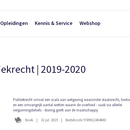
Opleidingen
Kennis & Service
Webshop
ekrecht | 2019-2020
Ga
Publiekrecht omvat een scala aan wetgeving waaronder staatsrecht, bestu
en een omvangrijk aantal wetten waarin de overheid - vaak via allerlei
naar
vergunningstelsels - sturing geeft aan de maatschappij.
het
begin
Boek
|
31 jul. 2019
|
Bestelcode 9789012404860
van
de