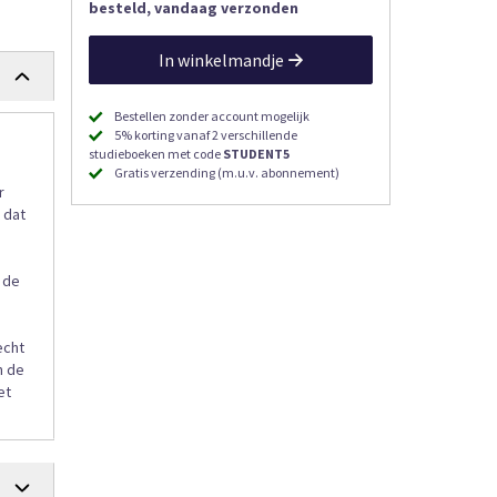
besteld, vandaag verzonden
In winkelmandje
Bestellen zonder account mogelijk
5% korting vanaf 2 verschillende
studieboeken met code
STUDENT5
Gratis verzending (m.u.v. abonnement)
r
 dat
 de
echt
n de
et