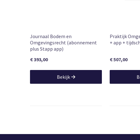
822
NUR code
Mr. drs. E. A
Authors
13e druk
Edition
Journaal Bodem en
Praktijk Omge
Omgevingsrecht (abonnement
+ app + tijdsch
plus Stapp app)
€ 393,00
€ 507,00
Bekijk
B