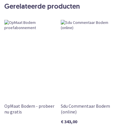
Online
Gerelateerde producten
Abonnement
CKEDITOR
Subscription
Leverbaar
OpMaat Bodem - probeer
Sdu Commentaar Bodem
nu gratis
(online)
€ 343,00