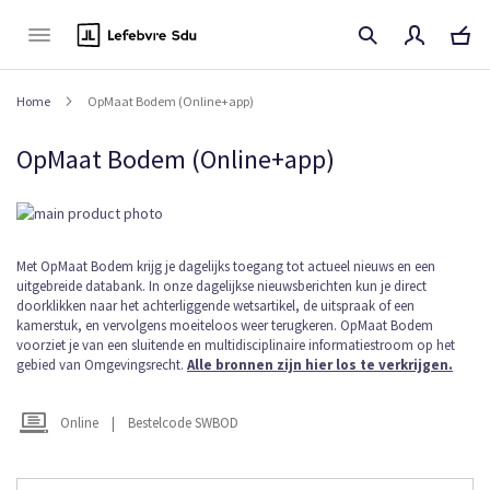
Naar
de
inhoud
Home
OpMaat Bodem (Online+app)
OpMaat Bodem (Online+app)
Ga
naar
het
Ga
Met OpMaat Bodem krijg je dagelijks toegang tot actueel nieuws en een
einde
uitgebreide databank. In onze dagelijkse nieuwsberichten kun je direct
naar
van
doorklikken naar het achterliggende wetsartikel, de uitspraak of een
het
de
kamerstuk, en vervolgens moeiteloos weer terugkeren. OpMaat Bodem
begin
afbeeldingen-
voorziet je van een sluitende en multidisciplinaire informatiestroom op het
van
gallerij
gebied van Omgevingsrecht.
Alle bronnen zijn hier los te verkrijgen.
de
afbeeldingen-
gallerij
Online
|
Bestelcode SWBOD