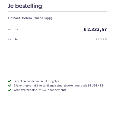
Je bestelling
OpMaat Bodem (Online+app)
€ 2.333,57
€ 2.543,59
Bestellen zonder account mogelijk
5% korting vanaf 2 verschillende studieboeken met code
STUDENT5
Gratis verzending (m.u.v. abonnement)