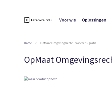
Naar
de
inhoud
Voor wie
Oplossingen
Home
OpMaat Omgevingsrecht - probeer nu gratis
OpMaat Omgevingsrecht
Ga
naar
het
einde
van
de
afbeeldingen-