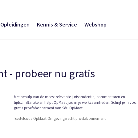
Opleidingen
Kennis & Service
Webshop
 - probeer nu gratis
Ga
Met behulp van de meest relevante jurisprudentie, commentaren en
tijdschriftartikelen helpt OpMaat jou in je werkzaamheden. Schrijf je in voo
naar
gratis proefabonnement van Sdu OpMaat.
het
begin
Bestelcode OpMaat Omgevingsrecht proefabonnement
van
de
afbeeldingen-