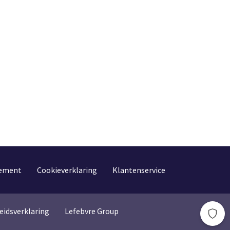
tement
Cookieverklaring
Klantenservice
eidsverklaring
Lefebvre Group